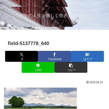
>
コウスケの人生を愉しく生きるためのブログ
field-5137778_640
X
Facebook
はてブ
LINE
コピー
2023.05.13