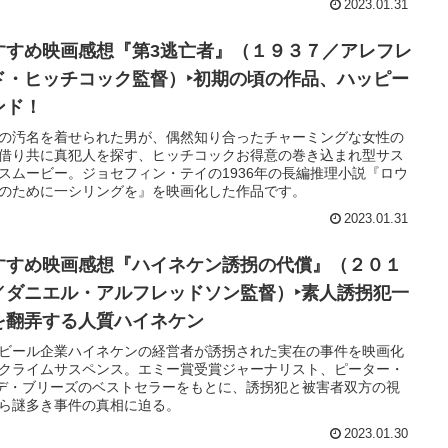
2023.01.31
すすめ映画感想『第3逃亡者』（１９３７／アレフレ
ド・ヒッチコック監督）‣初期の頃の作品、ハッピー
ンド！
の汚名を着せられた男が、偶然知り合ったチャーミングな女性の
借り共に真犯人を探す、ヒッチコックお得意の巻き込まれ型サス
スムービー。ジョセフィン・テイの1936年の長編推理小説『ロウ
のために一シリングを』を映画化した作品です。
2023.01.31
すすめ映画感想『ハイネケン誘拐の代償』（２０１
／ダニエル・アルフレッドソン監督）‣素人誘拐犯一
を翻弄する人質ハイネケン
ビール企業ハイネケンの経営者が誘拐された実在の事件を映画化
クライムサスペンス。エミー賞受賞ジャーナリスト、ピーター・
デ・ブリーズのベストセラーをもとに、誘拐犯と被害者双方の視
ら謎多き事件の真相に迫る。
2023.01.30