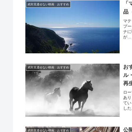
まし
「
絶対見逃せない映画 おすすめ
い宿
品
マテ
プー
ナに
が…
レン
では
演作
クル
きま
お
絶対見逃せない映画 おすすめ
しま
ださ
ル
再
ロー
あり
てい
した
こと
人格
公
絶対見逃せない映画 おすすめ