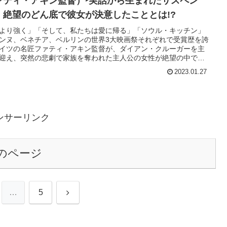
ァティ・アキン監督）‣実話から生まれたサスペン
、絶望のどん底で彼女が決意したこととは!?
より強く」「そして、私たちは愛に帰る」「ソウル・キッチン」
ンヌ、ベネチア、ベルリンの世界3大映画祭それぞれで受賞歴を誇
イツの名匠ファティ・アキン監督が、ダイアン・クルーガーを主
迎え、突然の悲劇で家族を奪われた主人公の女性が絶望の中で下
断を描いたドラマ。
2023.01.27
ンサーリンク
のページ
次
…
5
へ