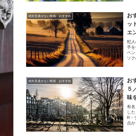
お
絶対見逃せない映画 おすすめ
ッ
エ
犯人
手を
ペン
ソク
お
絶対見逃せない映画 おすすめ
５
味
有名
した
R・
点か