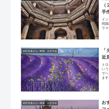
（
手
イン
同国
ラマ
「
絶対見逃せない映画 おすすめ
近
トロ
いう
でヘ
ます
内の
あり
お
絶対見逃せない映画 おすすめ