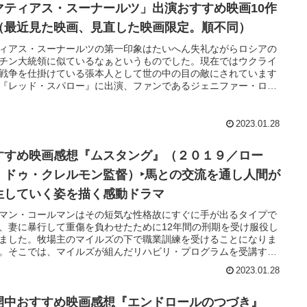
たが、それぞれ個性が溢れる、素晴らしく、とても甲乙つけがた
マティアス・スーナールツ」出演おすすめ映画10作
ばかりです。是非、次回の旅行の参考にしてみてください。
（最近見た映画、見直した映画限定。順不同）
ィアス・スーナールツの第一印象はたいへん失礼ながらロシアの
チン大統領に似ているなぁというものでした。現在ではウクライ
戦争を仕掛けている張本人として世の中の目の敵にされています
『レッド・スパロー』に出演、ファンであるジェニファー・ロー
スの伯父役、彼女を利用する狡猾な黒幕役だったので、この映画
正直余り良い印象は持ちませんでした。しかし、その後多くの出
を見て、存在感のある俳優としてファンになりました。『潜水艦
2023.01.28
スクの生存者たち』は東京都の西側・立川駅前の劇場まで見に行
した(本当はレア・セドゥがお目当て）…最近見た10作品をご紹介
すすめ映画感想『ムスタング』（２０１９／ロー
す。まだ御覧でない作品があれば、次回視聴の参考にしてみてく
い。
・ドゥ・クレルモン監督）‣馬との交流を通し人間が
生していく姿を描く感動ドラマ
マン・コールマンはその短気な性格故にすぐに手が出るタイプで
、妻に暴行して重傷を負わせたために12年間の刑期を受け服役し
ました。牧場主のマイルズの下で職業訓練を受けることになりま
。そこでは、マイルズが組んだリハビリ・プログラムを受講する
になります。それは、ムスタング(野生馬）の調教を通して自身の
2023.01.28
を陶冶していくというものでした。
開中おすすめ映画感想『エンドロールのつづき』