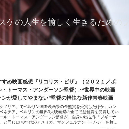
スケの人生を愉しく生きるための
すすめ映画感想『リコリス・ピザ』（２０２１／ポ
ル・トーマス・アンダーソン監督）‣“世界中の映画
ァンが愛してやまない”監督の軽快な新作青春映画
グノリア」でベルリン国際映画祭の金熊賞を受賞したほか、カン
ベネチア、ベルリンの世界3大映画祭の全てで監督賞を受賞してい
ール・トーマス・アンダーソン監督が、自身の出世作「ブギーナ
」と同じ1970年代のアメリカ、サンフェルナンド・バレーを舞台
いた青春物語。