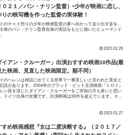
２０２１／パン・ナリン監督）‣少年が映画に恋し、
作りの映写機を作った監督の実体験！
ドのチャイ売りの少年が映画監督の夢へ向かって走り出す姿を、
出身のパン・ナリン監督自身の実話をもとに描いたヒューマンド
。
2023.01.28
ダイアン・クルーガー」出演おすすめ映画10作品(最
見た映画、見直した映画限定。順不同）
イのヘレンは神話に出てくる世界で一番美しいと言われた美女と
伝説があります。2004年のブラッド・ピット主演映画『トロイ』
レン役を演じたダイアン・クルーガーをご存知の方も多いと思い
。ドイツ出身の女優です。出演映画は30作を超えています。その
10作品についてご紹介(感想）します。未だ、御覧ではない作品が
ましたら、次回観賞の参考にしてみてください。
2023.01.27
すすめ映画感想『女は二度決断する』（２０１７／