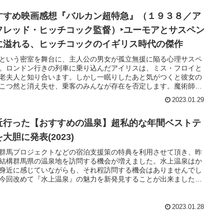
すすめ映画感想『バルカン超特急』（１９３８／ア
フレッド・ヒッチコック監督）‣ユーモアとサスペン
に溢れる、ヒッチコックのイギリス時代の傑作
という密室を舞台に、主人公の男女が孤立無援に陥る心理サスペ
。ロンドン行きの列車に乗り込んだアイリスは、ミス・フロイと
老夫人と知り合います。しかし一眠りしたあと気がつくと彼女の
こつ然と消え失せ、乗客のみんなが存在を否定します。魔術師や
、脳外科医など疑わしい連中ばかりの四面楚歌の状況下、1人の青
2023.01.29
ルバートと共に彼女の捜索を始めますが……。イギリス時代を代
るヒッチコックの傑作の一つで、公開当時批評家たちから絶賛を
た作品だという。
近行った【おすすめの温泉】超私的な年間ベストテ
大胆に発表(2023)
群馬プロジェクトなどの宿泊支援策の特典を利用させて頂き、昨
結構群馬県の温泉地を訪問する機会が増えました。水上温泉はか
身近に感じていながらも、それ程訪問する機会はありませんでし
今回改めて『水上温泉』の魅力を新発見することが出来ました。
、新コロナ感染のリスクは無くなっていませんが、それでも徐々
足は快復しつつある事を実感しています。一日も早く何の気兼ね
く、温泉が楽しめる日が来ることを願わずに入られません…過去
2023.01.28
間で印象深い旅館・ホテルを10か所選んでみました。順番も付け