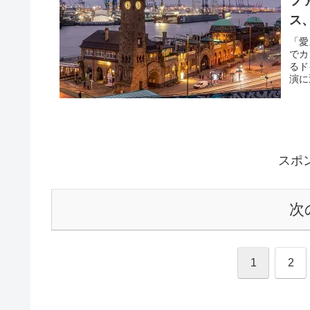
フ
ス
「愛
でカ
るド
演に
す決
スポ
次
1
2