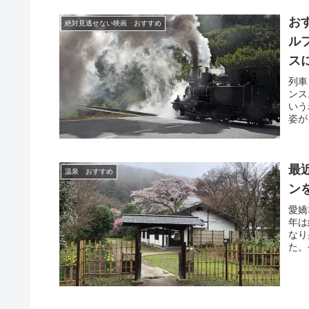
お
絶対見逃せない映画 おすすめ
ル
ス
列車
ンス
いう
姿が
尼層
年ギ
表す
浴び
最
温泉 おすすめ
ンを
愛嬌
年は
なり
た。
まだ
に客
も無
一年