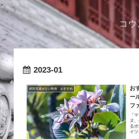
>
コウ
2023-01
お
絶対見逃せない映画 おすすめ
ー
フ
「マ
ヌ、
るポ
イツ
に描