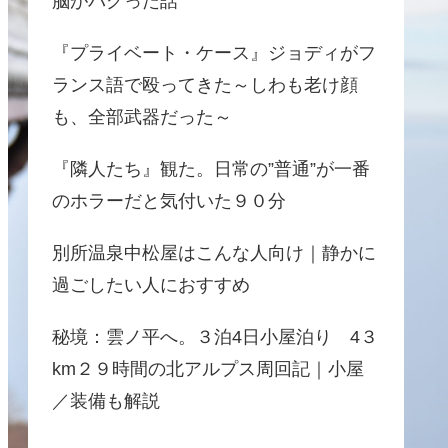
脳がバグった話
『プライベート・ケース』ジョディがフ
ランス語で殴ってきた～しわも老け顔
も、全部武器だった～
『隣人たち』観た。日常の”普通”が一番
のホラーだと気付いた９０分
別所温泉中松屋はこんな人向け｜静かに
過ごしたい人におすすめ
秘境：雲ノ平へ。３泊4日小屋泊り 4３
km２９時間の北アルプス周回記｜小屋
／装備も解説