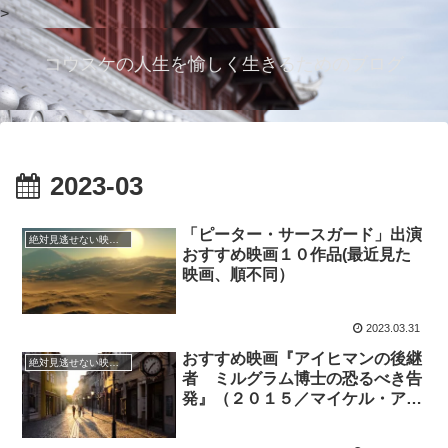
>
コウスケの人生を愉しく生きるためのブログ
2023-03
「ピーター・サースガード」出演
絶対見逃せない映画 おすすめ
おすすめ映画１０作品(最近見た
映画、順不同）
2023.03.31
おすすめ映画『アイヒマンの後継
絶対見逃せない映画 おすすめ
者 ミルグラム博士の恐るべき告
発』（２０１５／マイケル・アル
メレイダ監督）感想‣権力に服従
する“普通の人々”の恐ろしさ！良