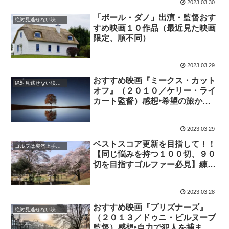
2023.03.30
心の呵責もへったくれもありませ
ん！
「ポール・ダノ」出演・監督おす
絶対見逃せない映画 おすすめ
すめ映画１０作品（最近見た映画
限定、順不同）
2023.03.29
おすすめ映画『ミークス・カット
絶対見逃せない映画 おすすめ
オフ』（２０１０／ケリー・ライ
カート監督）感想‣希望の旅から
疑心暗鬼の旅へ、バケツ一杯の金
よりも”水”が欲しい
2023.03.29
ベストスコア更新を目指して！！
ゴルフは突然上手くなる！？
【同じ悩みを持つ１００切、９０
切を目指すゴルファー必見】練習
ラウンド（23.３.27) ＧＤＯ Ｈ
ＤＣＰ１４．１⤵
2023.03.28
おすすめ映画『プリズナーズ』
絶対見逃せない映画 おすすめ
（２０１３／ドゥニ・ビルヌーブ
監督）感想‣自力で犯人を捕まえ