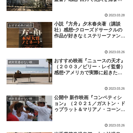
ようと行動を起こす父親の姿を描
くクライムサスペンス
2023.03.28
小説『方舟』夕木春央著（講談
おすすめ本の紹介
社）感想‣クローズドサークルの
作品が好きなミステリーファン必
読推理小説、結末の予想はほぼ不
可能
2023.03.26
おすすめ映画『ニュースの天才』
絶対見逃せない映画 おすすめ
（２００３／ビリー・レイ監督）
感想‣アメリカで実際に起きた、
権威ある“THE NEW
REPUBLIC”誌の記者によるねつ
2023.03.26
造事件！
公開中 新作映画『コンペティシ
絶対見逃せない映画 おすすめ
ョン』（２０２１／ガストン・ド
ゥプラット＆マリアノ・コーン監
督）感想‣ペネロペ・クルス、ア
ントニオ・バンデラスが共演し、
2023.03.26
映画業界の舞台裏を皮肉たっぷり