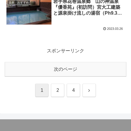
に描く
岩手県花巻温泉郷 山の神温泉
温泉 おすすめ
『優香苑』(初訪問）宮大工建築
と源泉掛け流しの湯宿（Ph9.3の
トロットロ温泉）
2023.03.26
スポンサーリンク
次のページ
次
1
2
4
へ