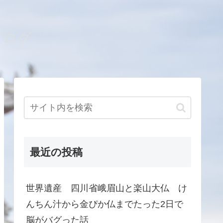
ブログ
最近の投稿
世界遺産 四川省峨眉山と楽山大仏 け
んちん汁から金ぴか仏までたった2日で
脳がバグった話