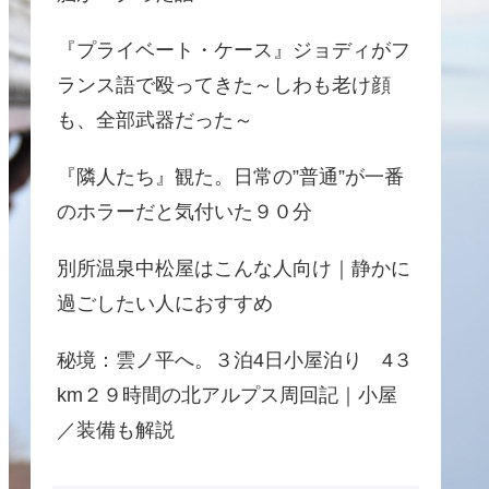
『プライベート・ケース』ジョディがフ
ランス語で殴ってきた～しわも老け顔
も、全部武器だった～
『隣人たち』観た。日常の”普通”が一番
のホラーだと気付いた９０分
別所温泉中松屋はこんな人向け｜静かに
過ごしたい人におすすめ
秘境：雲ノ平へ。３泊4日小屋泊り 4３
km２９時間の北アルプス周回記｜小屋
／装備も解説