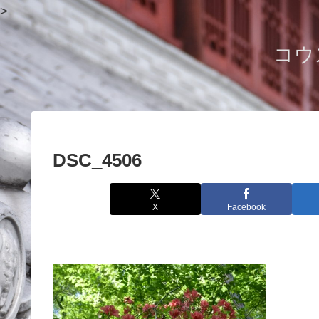
>
コウ
DSC_4506
X
Facebook