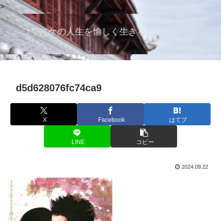
>
コウスケの人生を愉しく生きるためのブログ
d5d628076fc74ca9
X
Facebook
はてブ
LINE
コピー
2024.09.22