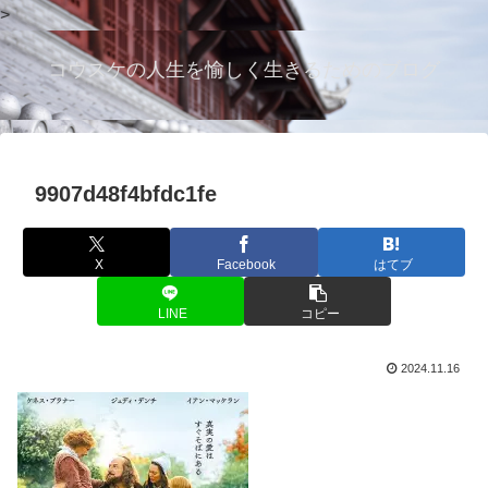
>
コウスケの人生を愉しく生きるためのブログ
9907d48f4bfdc1fe
X
Facebook
はてブ
LINE
コピー
2024.11.16