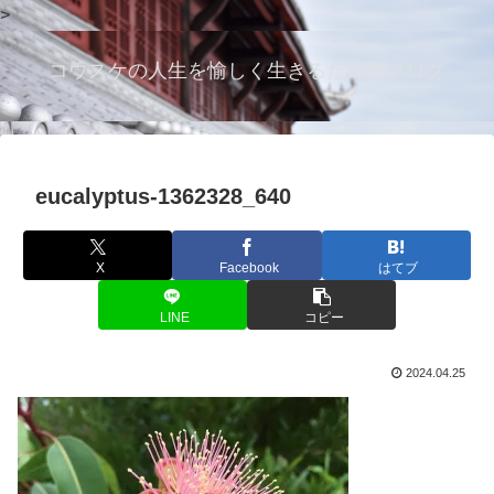
>
コウスケの人生を愉しく生きるためのブログ
eucalyptus-1362328_640
X
Facebook
はてブ
LINE
コピー
2024.04.25