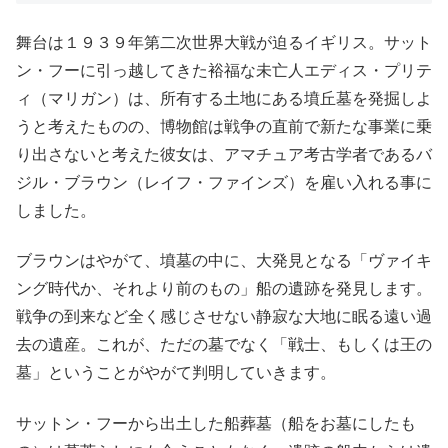
舞台は１９３９年第二次世界大戦が迫るイギリス。サット
ン・フーに引っ越してきた裕福な未亡人エディス・プリテ
ィ（マリガン）は、所有する土地にある墳丘墓を発掘しよ
うと考えたものの、博物館は戦争の直前で新たな事業に乗
り出さないと考えた彼女は、アマチュア考古学者であるバ
ジル・ブラウン（レイフ・ファインズ）を雇い入れる事に
しました。
ブラウンはやがて、墳墓の中に、大発見となる「ヴァイキ
ング時代か、それより前のもの」船の遺跡を発見します。
戦争の到来など全く感じさせない静寂な大地に眠る遠い過
去の遺産。これが、ただの墓でなく「戦士、もしくは王の
墓」ということがやがて判明していきます。
サットン・フーから出土した船葬墓（船をお墓にしたも