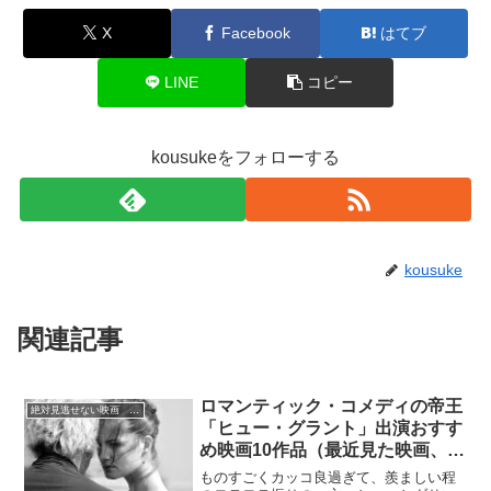
X
Facebook
はてブ
LINE
コピー
kousukeをフォローする
kousuke
関連記事
ロマンティック・コメディの帝王
絶対見逃せない映画 おすすめ
「ヒュー・グラント」出演おすす
め映画10作品（最近見た映画、見
直した映画限定、順不同）
ものすごくカッコ良過ぎて、羨ましい程