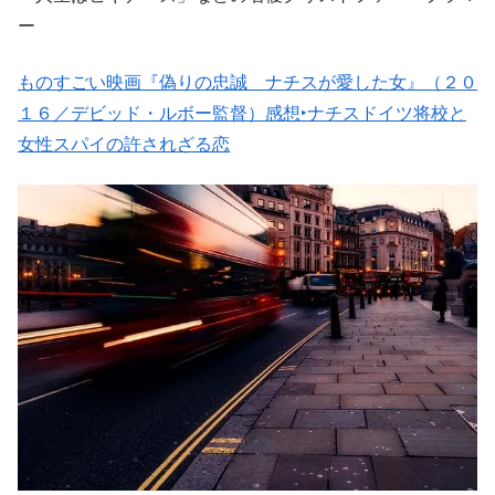
ー
ものすごい映画『偽りの忠誠 ナチスが愛した女』（２０
１６／デビッド・ルボー監督）感想‣ナチスドイツ将校と
女性スパイの許されざる恋