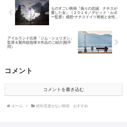
ものすごい映画『偽りの忠誠 ナチスが
愛した女』（２０１６／デビッド・ルボ
ー監督）感想‣ナチスドイツ将校と女性ス
パイの許されざる恋
アイルランド出身「ジム・シェリダン」
監督＆製作総指揮９作品のご紹介(順不
同）
コメント
コメントを書き込む
ホーム
絶対見逃せない映画 おすすめ