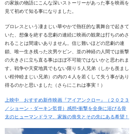
の家族の物語にこんな深いストーリーがあった事を映画を
見て初めて知る事になりました。
プロレスという凄まじい華やかで熱狂的な裏舞台で起きて
いた、想像を絶する悲劇の連続に映画の観衆は打ちのめさ
れることは間違いありません。信じ難いほどの悲劇の連
鎖、唯一生き残った次男ケビン、並の神経の人間では衝撃
の大きさに立ち直る事はほぼ不可能ではないかと思われま
す。戦争や天変地異でもない限り５人兄弟（しかも羨まし
い程仲睦まじい兄弟）の内の４人を若くして失う事があり
得るのかと思いました（さらにこれは事実！）
上映中 おすすめ新作映画『アイアンクロー』（２０２３
／ショーン・ダーキン監督）感想‣衝撃を全身に浴びる骨
太のヒューマンドラマ、家族の喪失とその先にある希望！