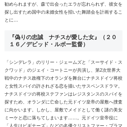
勧められますが、森で出会ったエラが忘れられず、彼女を
探し出すため国中の未婚女性を招いた舞踏会を計画するこ
とに…
『偽りの忠誠 ナチスが愛した女』（２０
１６／デビッド・ルボー監督）
「シンデレラ」のリリー・ジェームズと「スーサイド・ス
クワッド」のジェイ・コートニーが共演し、第2次世界大
戦中のナチス政権下のオランダを舞台にナチスドイツ将校
と女性スパイの許されざる恋を描いたサスペンスドラマ。
ナチスドイツの将校ステファンはレジスタンスのスパイを
探すため、オランダに亡命した元ドイツ皇帝の屋敷へ捜査
に向かいます。しかし、屋敷でメイドとして働く謎の美女
ミーケと恋に落ちてしまいます……。元ドイツ皇帝役に
「人生はビギナーズ」などの名優クリストファー・プラマ