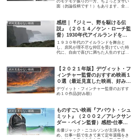
のモテモテ振りの一方、ちょっとダサい
面（勿論役柄です！）もあります、全て
の映画を大変楽しませてもらっているヒ
ュー・グラント。オックスフォード大学
で英文学を専攻した秀才でもあります。
感想｜『ジミー、野を駆ける伝
絶対見逃せない映画 おすすめ
数多くの映画作品に出演しています。そ
説』（２０１４／ケン・ローチ監
のうちの最近見た10作品についてまとめ
督）1930年代アイルランドを舞
てみました。参考にしてみてください。
台に、実在の活動家ジミー・グラ
１９３０年代のアイルランドを舞台と
ルトンの生きざまを描いたドラマ
し、庶民が理不尽な抑圧を受けていた時
代に、自由で喜びに満ちた人生のすばら
しさを説き、閉鎖的な村の人たちの心を
解放していく実在の人物ジミーの生き様
を描写
【２０２１年版】デヴィット・フ
絶対見逃せない映画 おすすめ
ィンチャー監督のおすすめ映画１
０選（最近見直した映画、好み
順）
デヴィット・フィンチャー監督のおすす
め１０作品(好み順）
ものすごい映画『アバウト・シュ
絶対見逃せない映画 おすすめ
ミット』（２００２／アレクサン
ダー・ペイン監督）感想‣仕事一
筋だった男が定年退職後、真剣
名優ジャック・ニコルソンが主演を務
に”第二の人生”に向き合う！
め、仕事一筋で生きて来て定年退職をき