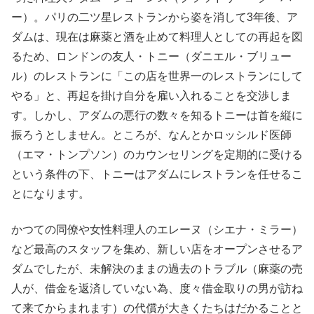
ー）。パリの二ツ星レストランから姿を消して3年後、ア
ダムは、現在は麻薬と酒を止めて料理人としての再起を図
るため、ロンドンの友人・トニー（ダニエル・ブリュー
ル）のレストランに「この店を世界一のレストランにして
やる」と、再起を掛け自分を雇い入れることを交渉しま
す。しかし、アダムの悪行の数々を知るトニーは首を縦に
振ろうとしません。ところが、なんとかロッシルド医師
（エマ・トンプソン）のカウンセリングを定期的に受ける
という条件の下、トニーはアダムにレストランを任せるこ
とになります。
かつての同僚や女性料理人のエレーヌ（シエナ・ミラー）
など最高のスタッフを集め、新しい店をオープンさせるア
ダムでしたが、未解決のままの過去のトラブル（麻薬の売
人が、借金を返済していない為、度々借金取りの男が訪ね
て来てからまれます）の代償が大きくたちはだかることと