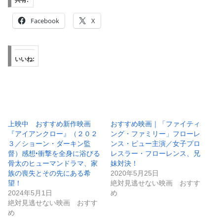
共有:
Facebook
X
いいね:
上映中 おすすめ新作映画
おすすめ映画｜「ファイティ
『アイアンクロー』（２０２
ング・ファミリー」フローレ
３／ショーン・ダーキン監
ンス・ピュー主演／女子プロ
督）感想‣衝撃を全身に浴びる
レスラー・フローレンス、兄
骨太のヒューマンドラマ、家
妹対決！
族の喪失とその先にある希
2020年5月25日
望！
絶対見逃せない映画 おすす
2024年5月1日
め
絶対見逃せない映画 おすす
め