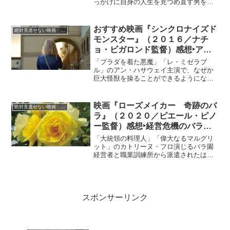
っかけに自身の人生を見つめ直す男を、
ユーモアを交えつつ悲哀たっぷりに演じ
たヒューマンドラマ。作家ルイス・ベグ
リーの同名小説を原作に、後に「サイド
おすすめ映画『シンクロナイズド
絶対見逃せない映画 おすすめ
ウェイ」「ファミリー・ツリー」でアカ
モンスター』（２０１６／ナチ
デミー脚色賞を受賞するアレクサンダ
ョ・ビガロンド監督）感想‣ア
ー・ペインが監督・脚色を手がけまし
ン・ハサウェイが酒浸りの“ダメ
た。
「プラダを着た悪魔」「レ・ミゼラブ
女”に！
ル」のアン・ハサウェイ主演で、なぜか
巨大怪獣を操ることができるようになっ
た負け組の女性が、自らの人生と世界の
危機に立ち向かう様を描いた異色モンス
ター映画。
映画『ローズメイカー 奇跡のバ
絶対見逃せない映画 おすすめ
ラ』（２０２０／ピエール・ピノ
ー監督）感想‣経営危機のバラ園
が起死回生の新種のバラ開発に挑
「大統領の料理人」「偉大なるマルグリ
む！
ット」のカトリーヌ・フロ演じるバラ園
経営者と職業訓練所から派遣されたはみ
出し者の素人３人が世界屈指のバラ・コ
ンクールに挑む姿を描いたドラマ。
スポンサーリンク