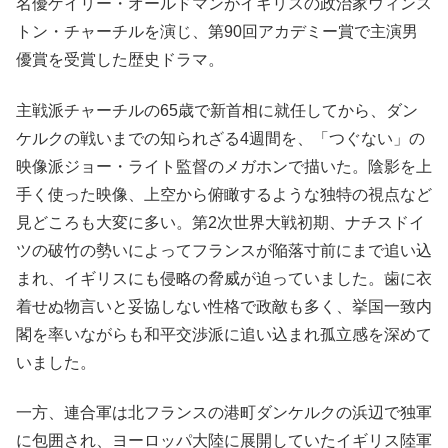
名優ゲイリー・オールドマンがイギリスの政治家ウィンス
トン・チャーチルを演じ、第90回アカデミー賞で主演男
優賞を受賞した歴史ドラマ。
主戦派チャーチルの65歳で新首相に就任してから、ダン
ケルクの戦いまでの知られざる4週間を、「つぐない」の
映像派ジョー・ライト監督のメガホンで描いた。陰影を上
手く使った映像、上空から俯瞰するような独特の視点など
見どころも大変に多い。第2次世界大戦初期、ナチスドイ
ツの破竹の勢いによってフランスが陥落寸前にまで追い込
まれ、イギリスにも侵略の脅威が迫っていました。歯に衣
着せぬ物言いと妥協しない性格で政敵も多く、挙国一致内
閣を率いながらも和平交渉派に追い込まれ孤立感を深めて
いました。
一方、連合軍は北フランスの港町ダンケルクの浜辺で独軍
に包囲され、ヨーロッパ大陸に展開していたイギリス陸軍