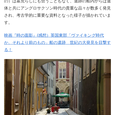
の）は墓荒らしにも合うこともなく、遺跡の船内からは遺
体と共にアングロサクソン時代の貴重な品々が数多く発見
され、考古学的に重要な資料となった様子が描かれていま
す。
映画『時の面影』(感想）英国東部「ヴァイキング時代
か、それより前のもの」船の遺跡 世紀の大発見を目撃す
る！