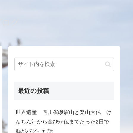
ブログ
最近の投稿
世界遺産 四川省峨眉山と楽山大仏 け
んちん汁から金ぴか仏までたった2日で
脳がバグった話