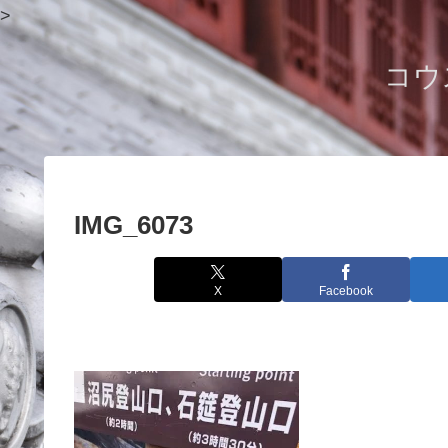
>
コウ
IMG_6073
X
Facebook