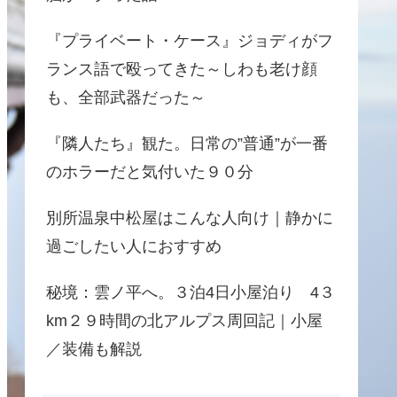
『プライベート・ケース』ジョディがフ
ランス語で殴ってきた～しわも老け顔
も、全部武器だった～
『隣人たち』観た。日常の”普通”が一番
のホラーだと気付いた９０分
別所温泉中松屋はこんな人向け｜静かに
過ごしたい人におすすめ
秘境：雲ノ平へ。３泊4日小屋泊り 4３
km２９時間の北アルプス周回記｜小屋
／装備も解説