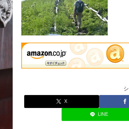
シ
X
LINE