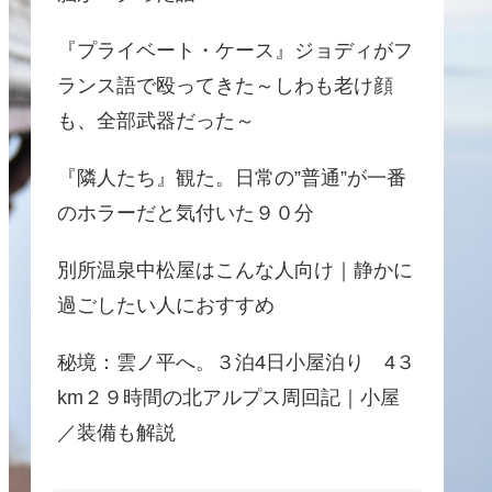
『プライベート・ケース』ジョディがフ
ランス語で殴ってきた～しわも老け顔
も、全部武器だった～
『隣人たち』観た。日常の”普通”が一番
のホラーだと気付いた９０分
別所温泉中松屋はこんな人向け｜静かに
過ごしたい人におすすめ
秘境：雲ノ平へ。３泊4日小屋泊り 4３
km２９時間の北アルプス周回記｜小屋
／装備も解説