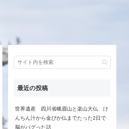
ブログ
最近の投稿
世界遺産 四川省峨眉山と楽山大仏 け
んちん汁から金ぴか仏までたった2日で
脳がバグった話