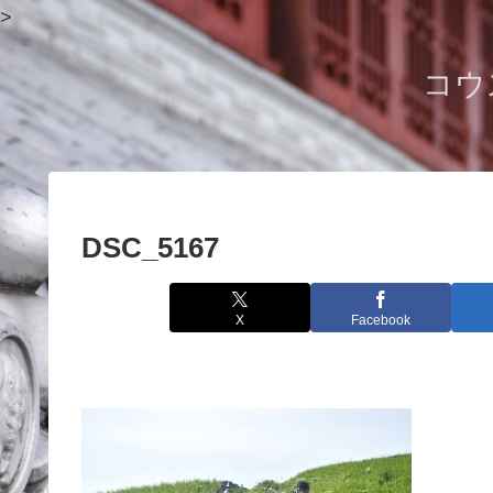
>
コウ
DSC_5167
X
Facebook