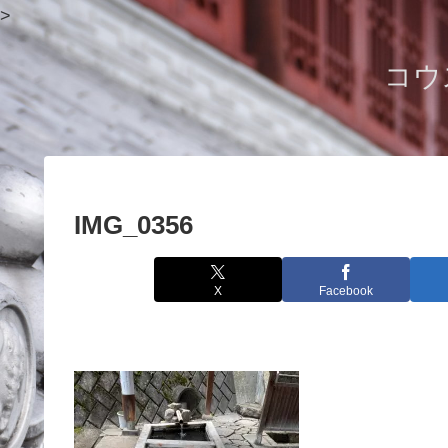
>
コウ
IMG_0356
X
Facebook