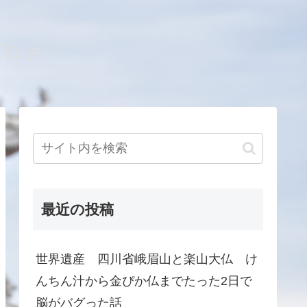
ブログ
最近の投稿
世界遺産 四川省峨眉山と楽山大仏 け
んちん汁から金ぴか仏までたった2日で
脳がバグった話