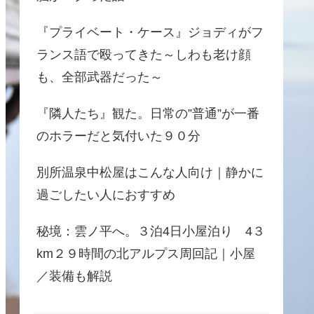
『プライベート・ケース』ジョディがフ
ランス語で殴ってきた～しわも老け顔
も、全部武器だった～
『隣人たち』観た。日常の”普通”が一番
のホラーだと気付いた９０分
別所温泉中松屋はこんな人向け｜静かに
過ごしたい人におすすめ
秘境：雲ノ平へ。３泊4日小屋泊り 4３
km２９時間の北アルプス周回記｜小屋
／装備も解説