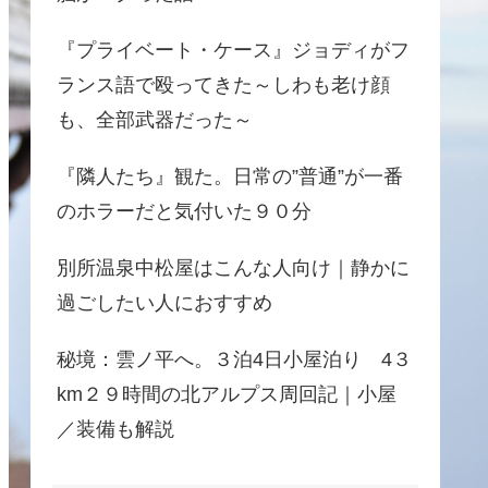
『プライベート・ケース』ジョディがフ
ランス語で殴ってきた～しわも老け顔
も、全部武器だった～
『隣人たち』観た。日常の”普通”が一番
のホラーだと気付いた９０分
別所温泉中松屋はこんな人向け｜静かに
過ごしたい人におすすめ
秘境：雲ノ平へ。３泊4日小屋泊り 4３
km２９時間の北アルプス周回記｜小屋
／装備も解説