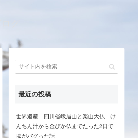
ブログ
最近の投稿
世界遺産 四川省峨眉山と楽山大仏 け
んちん汁から金ぴか仏までたった2日で
脳がバグった話