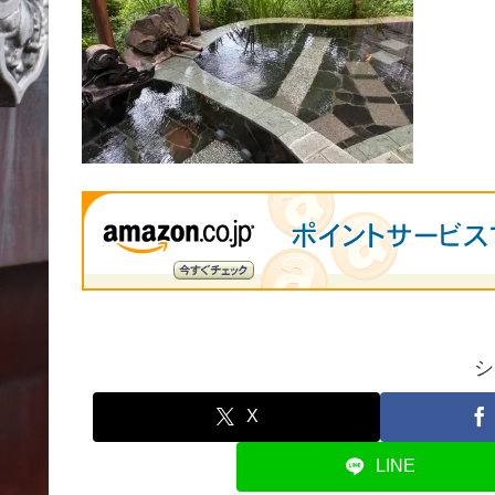
シ
X
LINE