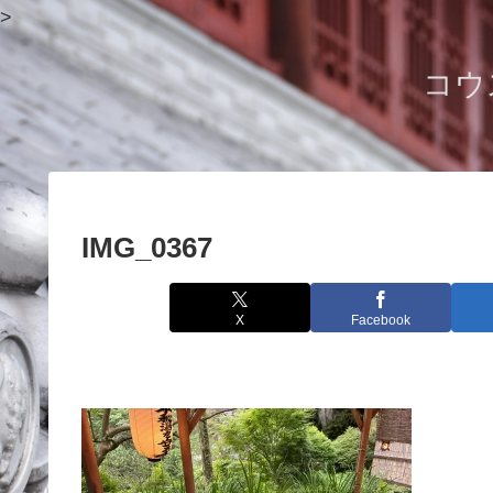
>
コウ
IMG_0367
X
Facebook