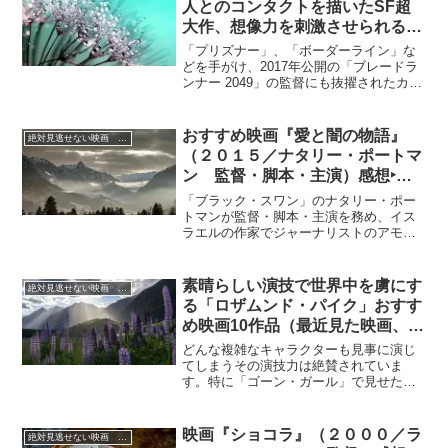
人とのコンタクトを描いたSF超
日、彼女の伯父さんの家に呼ばれたビク
大作、想像力を刺激させられる宇
トールはイヴォンヌに結婚を申し込み、
宙人との接触を見事に描く
アメリカ移住を誘います。約束のパリ行
「プリズナー」、「ボーダーライン」な
き急行列車で彼は待ちますが、イヴォン
どを手がけ、2017年公開の「ブレードラ
ヌは現われません。彼は捜し回リ、やが
ンナー 2049」の監督にも抜擢されたカナ
て彼女がアンドリックス（美人コンテス
ダの鬼才ドゥニ・ビルヌーブが、異星人
トの審査委員）という別の男とどこかへ
とのコンタクトを描いた米作家テッド・
行ったことが分かるのですが・・・
チャンの短編小説「あなたの人生の物
おすすめ映画『愛と闇の物語』
絶対見逃せない映画 おすすめ
語」を映画化したSFドラマ。
（２０１５／ナタリー・ポートマ
ン 監督・脚本・主演）感想‣建
国前夜のイスラエルに移住してき
「ブラック・スワン」のナタリー・ポー
たユダヤ人一家を描く歴史ドラマ
トマンが監督・脚本・主演を務め、イス
ラエルの作家でジャーナリストのアモ
ス・オズの自伝的小説を映画化した作
品。
素晴らしい演技で世界中を虜にす
絶対見逃せない映画 おすすめ
る「ロザムンド・パイク」おすす
め映画10作品（最近見た映画、見
直した映画限定、順不同）
どんな複雑なキャラクターも見事に演じ
てしまうその演技力は絶賛されていま
す。特に「ゴーン・ガール」で見せた
「完璧な妻から、別人のように変わって
いく複雑なキャラクター」に魅せられま
した…最近見た映画を中心におすすめの
映画『ショコラ』（２０００／ラ
絶対見逃せない映画 おすすめ
10作品をまとめてみました。まだ、観賞