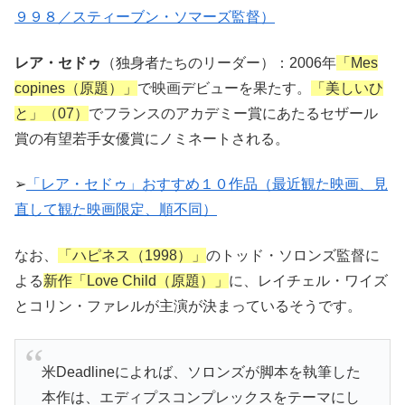
９９８／スティーブン・ソマーズ監督）
レア・セドゥ
（独身者たちのリーダー）：2006年
「Mes
copines（原題）」
で映画デビューを果たす。
「美しいひ
と」（07）
でフランスのアカデミー賞にあたるセザール
賞の有望若手女優賞にノミネートされる。
➢
「レア・セドゥ」おすすめ１０作品（最近観た映画、見
直して観た映画限定、順不同）
なお、
「ハピネス（1998）」
のトッド・ソロンズ監督に
よる
新作「Love Child（原題）」
に、レイチェル・ワイズ
とコリン・ファレルが主演が決まっているそうです。
米Deadlineによれば、ソロンズが脚本を執筆した
本作は、エディプスコンプレックスをテーマにし