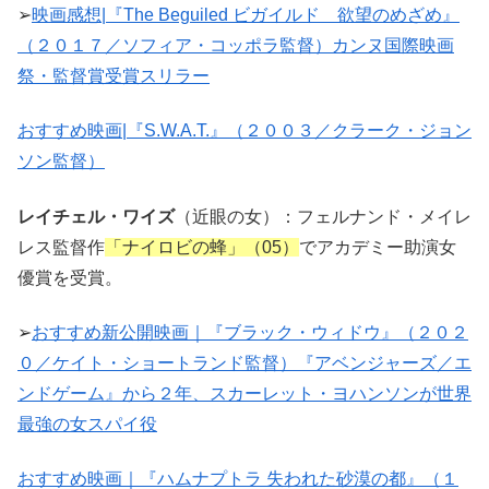
➢
映画感想|『The Beguiled ビガイルド 欲望のめざめ』
（２０１７／ソフィア・コッポラ監督）カンヌ国際映画
祭・監督賞受賞スリラー
おすすめ映画|『S.W.A.T.』（２００３／クラーク・ジョン
ソン監督）
レイチェル・ワイズ
（近眼の女）：フェルナンド・メイレ
レス監督作
「ナイロビの蜂」（05）
でアカデミー助演女
優賞を受賞。
➢
おすすめ新公開映画｜『ブラック・ウィドウ』（２０２
０／ケイト・ショートランド監督）『アベンジャーズ／エ
ンドゲーム』から２年、スカーレット・ヨハンソンが世界
最強の女スパイ役
おすすめ映画｜『ハムナプトラ 失われた砂漠の都』（１