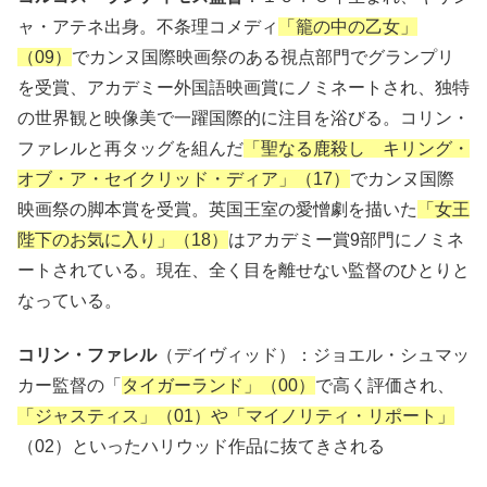
ャ・アテネ出身。不条理コメディ
「籠の中の乙女」
（09）
でカンヌ国際映画祭のある視点部門でグランプリ
を受賞、アカデミー外国語映画賞にノミネートされ、独特
の世界観と映像美で一躍国際的に注目を浴びる。コリン・
ファレルと再タッグを組んだ
「聖なる鹿殺し キリング・
オブ・ア・セイクリッド・ディア」（17）
でカンヌ国際
映画祭の脚本賞を受賞。英国王室の愛憎劇を描いた
「女王
陛下のお気に入り」（18）
はアカデミー賞9部門にノミネ
ートされている。現在、全く目を離せない監督のひとりと
なっている。
コリン・ファレル
（デイヴィッド）：ジョエル・シュマッ
カー監督の「
タイガーランド」（00）
で高く評価され、
「ジャスティス」（01）や「マイノリティ・リポート」
（02）といったハリウッド作品に抜てきされる