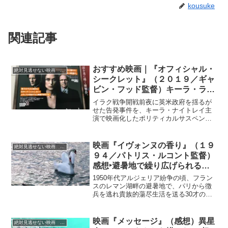
kousuke
関連記事
おすすめ映画｜『オフィシャル・
絶対見逃せない映画 おすすめ
シークレット』（２０１９／ギャ
ビン・フッド監督）キーラ・ライ
トレイ主演でイラク戦争にまつわ
イラク戦争開戦前夜に英米政府を揺るが
る国民を裏切る政府の不正を告発
せた告発事件を、キーラ・ナイトレイ主
演で映画化したポリティカルサスペン
（実話）
ス。
映画『イヴォンヌの香り』（１９
絶対見逃せない映画 おすすめ
９４／パトリス・ルコント監督）
感想‣避暑地で繰り広げられる若
い男女のひと夏の恋を官能的に描
1950年代アルジェリア紛争の頃、フラン
く！
スのレマン湖畔の避暑地で、パリから徴
兵を逃れ貴族的蕩尽生活を送る30才のビ
クトールは、50才程のゲイの医師ルネと
美しい女性イボンヌに出会います。ロシ
ア人伯爵と偽るビクトールは、イボンヌ
映画『メッセージ』（感想）異星
絶対見逃せない映画 おすすめ
とすぐに愛し合うようになります。ある