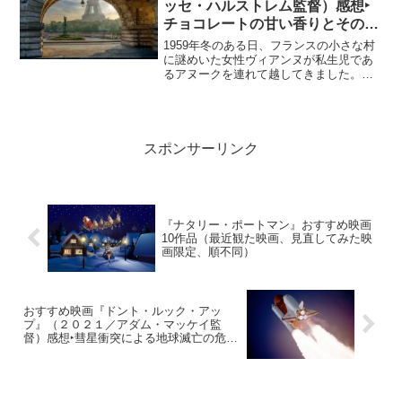
ッセ・ハルストレム監督）感想‣
されていない作品がありましたら、是非
チョコレートの甘い香りとその効
参考にしてみてください。
能にうっとり！
1959年冬のある日、フランスの小さな村
に謎めいた女性ヴィアンヌが私生児であ
るアヌークを連れて越してきました。母
娘は村人が見たこともないような美味し
そうなチョコレートであふれた店を開き
ます。客の好みにピタリと合わせて勧め
られるチョコレートは、その不思議な作
用から村人達を惹きつけ、村人はカトリ
スポンサーリンク
ックの断食期間にも厳格な教義に反しチ
ョコレートを食べていました。
『ナタリー・ポートマン』おすすめ映画
10作品（最近観た映画、見直してみた映
画限定、順不同）
おすすめ映画『ドント・ルック・アッ
プ』（２０２１／アダム・マッケイ監
督）感想‣彗星衝突による地球滅亡の危機
を描く！空前絶後のオールスターキャス
トによる風刺映画！？