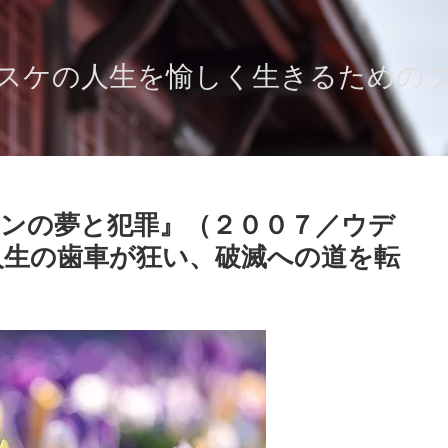
スケの人生を愉しく生きるための
ンの夢と犯罪』（２００７／ウデ
人生の歯車が狂い、破滅への道を転