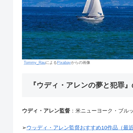
Tommy_Rau
による
Pixabay
からの画像
『ウディ・アレンの夢と犯罪』
ウディ・アレン監督
：米ニューヨーク・ブル
➢
ウッディ・アレン監督おすすめ10作品（最