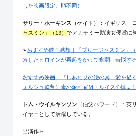
した映画限定、順不同）
サリー・ホーキンス
（ケイト）：イギリス・
ャスミン」（13）
でアカデミー助演女優賞に
➢
おすすめ映画感想｜『ブルージャスミン』
落したヒロインが再起をかけて奮闘、苦悩す
おすすめ映画｜『しあわせの絵の具 愛を描く
ォルシュ監督）素朴派画家Ｍ・ルイスの慎ま
トム・ウイルキンソン
（伯父ハワード）：英
イヤーとして活躍している。
出演作➢