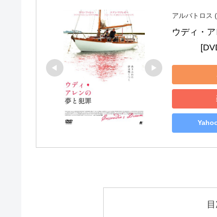
アルバトロス (
ウディ・ア
　　　 [DV
Yah
目