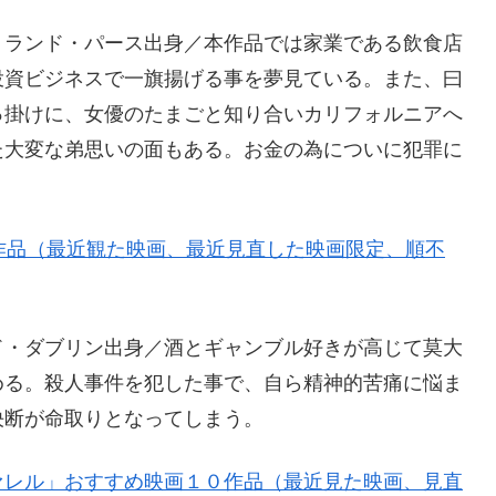
トランド・パース出身／本作品では家業である飲食店
投資ビジネスで一旗揚げる事を夢見ている。また、曰
っ掛けに、女優のたまごと知り合いカリフォルニアへ
た大変な弟思いの面もある。お金の為についに犯罪に
作品（最近観た映画、最近見直した映画限定、順不
ド・ダブリン出身／酒とギャンブル好きが高じて莫大
める。殺人事件を犯した事で、自ら精神的苦痛に悩ま
決断が命取りとなってしまう。
ァレル」おすすめ映画１０作品（最近見た映画、見直