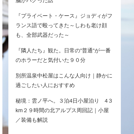
脳がバグった話
『プライベート・ケース』ジョディがフ
ランス語で殴ってきた～しわも老け顔
も、全部武器だった～
『隣人たち』観た。日常の”普通”が一番
のホラーだと気付いた９０分
別所温泉中松屋はこんな人向け｜静かに
過ごしたい人におすすめ
秘境：雲ノ平へ。３泊4日小屋泊り 4３
km２９時間の北アルプス周回記｜小屋
／装備も解説