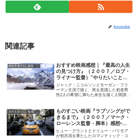
kousuke
関連記事
おすすめ映画感想｜『最高の人生
絶対見逃せない映画 おすすめ
の見つけ方』（２００７／ロブ・
ライナー監督）”やりたいことリ
スト”を次々実行に．．．
ジャック・ニコルソンとモーガン・フリ
ーマン主演で描く、死を意識した初老男
性2人の希望に満ちた余生を描く人間讃
歌。
ものすごい映画『ラブソングがで
絶対見逃せない映画 おすすめ
きるまで』（２００７／マーク・
ローレンス監督・脚本）感想‣天
下の王道まっしぐらのラブコメ
ヒュー・グラントとドリュー・バリモア
か！
が初共演を果たしたロマンティック・コ