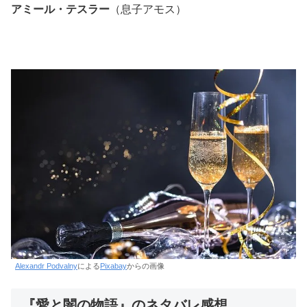
アミール・テスラー
（息子アモス）
Alexandr Podvalny
による
Pixabay
からの画像
『愛と闇の物語』のネタバレ感想