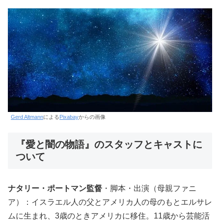
Gerd Altmann
による
Pixabay
からの画像
『愛と闇の物語』のスタッフとキャストに
ついて
ナタリー・ポートマン監督
・脚本・出演（母親ファニ
ア）：イスラエル人の父とアメリカ人の母のもとエルサレ
ムに生まれ、3歳のときアメリカに移住。11歳から芸能活