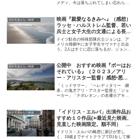
メディ。今は落ちぶれてしまい忘れられ
た存在だったが、トップ歌手への曲提供
で返り咲きを狙う元ポップスターと、成
り行きで彼の曲作りを手伝うことになっ
映画『親愛なるきみへ』（感想）
絶対見逃せない映画 おすすめ
た植木世話係！の女性との恋の行方を描
ラッセ・ハルストレム監督、若い
く。
兵士と女子大生の文通による長距
離恋愛を描く。「すぐまた会おう
ドイツ駐在の特殊部隊兵士ジョンは、ア
ね」の合言葉が印象的！
メリカ帰郷中に女子学生サヴァナと出会
う。2人はすぐに恋に落ちるが、ジョンの
兵役のために直ぐに離ればなれとなる。
ネットも通じない戦地と文通しながら遠
距離恋愛を続け、ジョンの除隊後に結婚
公開中 おすすめ映画『ボーはお
絶対見逃せない映画 おすすめ
を約束する2人だったが、9・11の同時多
それている』（２０２３／アリ
発テロ事件が発生し……。
ー・アリスター監督）感想‣悪夢
に次ぐ悪夢！笑っていいのやら、
「ミッドサマー」「ヘレディタリー 継
恐れるべきか！？
承」の鬼才アリ・アスター監督と「ジョ
ーカー」「ナポレオン」の名優ホアキ
ン・フェニックスがタッグを組み、怪死
した母のもとへ帰省しようとした男が奇
想天外な旅に巻き込まれていく姿を描く
「イドリス・エルバ」出演作品お
絶対見逃せない映画 おすすめ
ホラー・コメディ映画（「ミッドサマ
すすめ１０作品(➢最近見た映画、
ー」程怖くはないので、ご安心くださ
見直した映画限定。順不同） 次
い）
期007候補に名前が挙がっていま
イドリス・エルバの略歴に家計が苦し
す！初黒人ボンドの期待が高まり
く、19歳までナイトクラブでDJをして稼