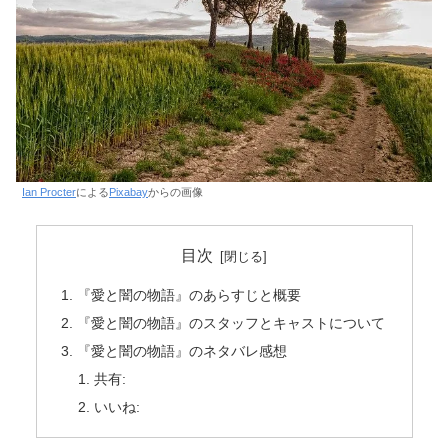
Ian Procter
による
Pixabay
からの画像
目次
『愛と闇の物語』のあらすじと概要
『愛と闇の物語』のスタッフとキャストについて
『愛と闇の物語』のネタバレ感想
共有:
いいね: