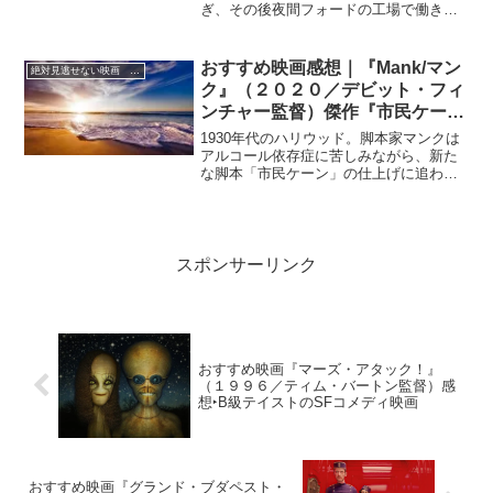
ぎ、その後夜間フォードの工場で働きな
ます。
がら演劇を学んだという下積み時代があ
ったそうです。現在のスクリーン上の大
活躍振りからはとても想像も出来ませ
おすすめ映画感想｜『Mank/マン
絶対見逃せない映画 おすすめ
ん。最近見た映画の中から１０作品を選
ク』（２０２０／デビット・フィ
んでご紹介します。参考にしてみてくだ
ンチャー監督）傑作『市民ケー
さい。なお、７代目『ジェームズ・ボン
ン』の知られざる誕生秘話
ド』は誰に決まるのか、全ての映画ファ
1930年代のハリウッド。脚本家マンクは
ンにとって大変気になるところですね。
アルコール依存症に苦しみながら、新た
な脚本「市民ケーン」の仕上げに追われ
ていた。同作へのオマージュも散りばめ
つつ、機知と風刺に富んだマンク（ハー
マン・J・マンキーヴィッツ）の視点か
ら、名作誕生の壮絶な舞台裏・時代背景
などを織り込み、ハリウッド黄金期の光
スポンサーリンク
と影を見事に描き出しています。
おすすめ映画『マーズ・アタック！』
（１９９６／ティム・バートン監督）感
想‣B級テイストのSFコメディ映画
おすすめ映画『グランド・ブダペスト・