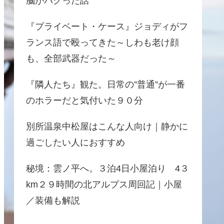
脳がバグった話
『プライベート・ケース』ジョディがフ
ランス語で殴ってきた～しわも老け顔
も、全部武器だった～
『隣人たち』観た。日常の”普通”が一番
のホラーだと気付いた９０分
別所温泉中松屋はこんな人向け｜静かに
過ごしたい人におすすめ
秘境：雲ノ平へ。３泊4日小屋泊り 4３
km２９時間の北アルプス周回記｜小屋
／装備も解説