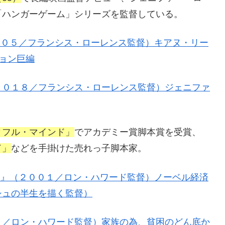
「ハンガーゲーム」シリーズを監督している。
００５／フランシス・ローレンス監督）キアヌ・リー
ション巨編
２０１８／フランシス・ローレンス監督）ジェニファ
ィフル・マインド」
でアカデミー賞脚本賞を受賞、
ド」
などを手掛けた売れっ子脚本家。
ド』（２００１／ロン・ハワード監督）ノーベル経済
シュの半生を描く監督）
５／ロン・ハワード監督）家族の為、貧困のどん底か