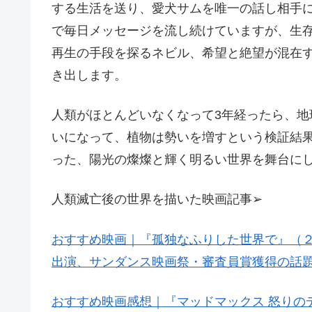
する生活を送り、愛犬サムを唯一の話し相手
で毎日メッセージを流し続けていますが、生
再生の手段を探るネビル、希望と絶望が混在
き出します。
人類がほとんどいなくなって3年経ったら、
いになって、植物は勢いを増すという検証結
った、陽光の燦燦と輝く明るい世界を舞台に
人類滅亡後の世界を描いた映画記事➢
おすすめ映画｜『孤独なふりした世界で』（
出演、サンダンス映画祭・審査員賞獲得の話
おすすめ映画感想｜『マッドマックス 怒りの