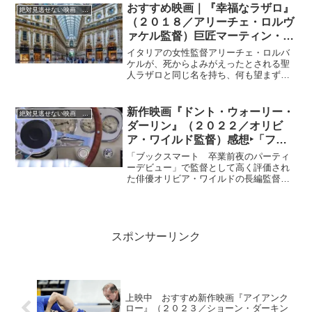
ことを期待したいものです。また、大変
おすすめ映画｜『幸福なラザロ』
絶対見逃せない映画 おすすめ
な子沢山としてしられ、６人の子供に恵
（２０１８／アリーチェ・ロルヴ
まれているそうです。しかも長男２６歳
ァケル監督）巨匠マーティン・ス
を筆頭にいずれも美男・美女揃いです。
コセッシ監督も絶賛した映画
イタリアの女性監督アリーチェ・ロルバ
ケルが、死からよみがえったとされる聖
人ラザロと同じ名を持ち、何も望まず、
目立たず、シンプルに生きる、無垢な魂
を抱いたひとりの青年の姿を描いたドラ
マ。
新作映画『ドント・ウォーリー・
絶対見逃せない映画 おすすめ
ダーリン』（２０２２／オリビ
ア・ワイルド監督）感想‣「フロ
ーレンス・ピューの傑出した演技
「ブックスマート 卒業前夜のパーティ
と並外れた職人技のすべてが完璧
ーデビュー」で監督として高く評価され
た俳優オリビア・ワイルドの長編監督第2
に表現されている」と、ベネチア
作で、「ミッドサマー」のフローレン
で大絶賛！
ス・ピューを主演に迎えて描いたユート
ピアスリラー。
スポンサーリンク
上映中 おすすめ新作映画『アイアンク
ロー』（２０２３／ショーン・ダーキン