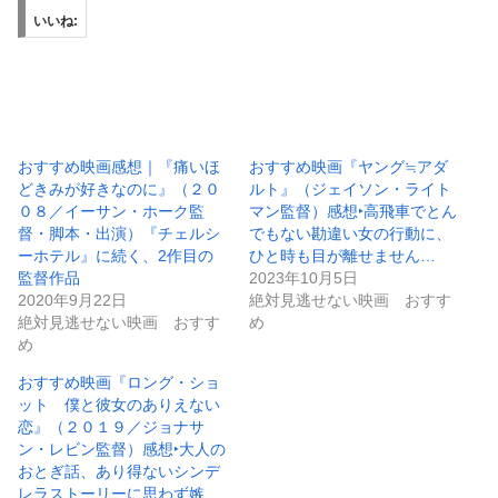
いいね:
おすすめ映画感想｜『痛いほ
おすすめ映画『ヤング≒アダ
どきみが好きなのに』（２０
ルト』（ジェイソン・ライト
０８／イーサン・ホーク監
マン監督）感想‣高飛車でとん
督・脚本・出演）『チェルシ
でもない勘違い女の行動に、
ーホテル』に続く、2作目の
ひと時も目が離せません…
監督作品
2023年10月5日
2020年9月22日
絶対見逃せない映画 おすす
絶対見逃せない映画 おすす
め
め
おすすめ映画『ロング・ショ
ット 僕と彼女のありえない
恋』（２０１９／ジョナサ
ン・レビン監督）感想‣大人の
おとぎ話、あり得ないシンデ
レラストーリーに思わず嫉