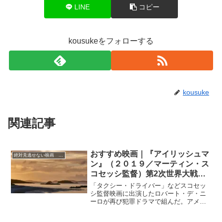
LINE
コピー
kousukeをフォローする
kousuke
関連記事
おすすめ映画｜『アイリッシュマ
絶対見逃せない映画 おすすめ
ン』（２０１９／マーティン・ス
コセッシ監督）第2次世界大戦後
のアメリカ裏社会を生きた無法者
「タクシー・ドライバー」などスコセッ
たちの人生を描く
シ監督映画に出演したロバート・デ・ニ
ーロが再び犯罪ドラマで組んだ。アメリ
カ裏社会の無法者たちの暗躍を描く。超
豪華顔ぶれによりアメリカの裏社会の暗