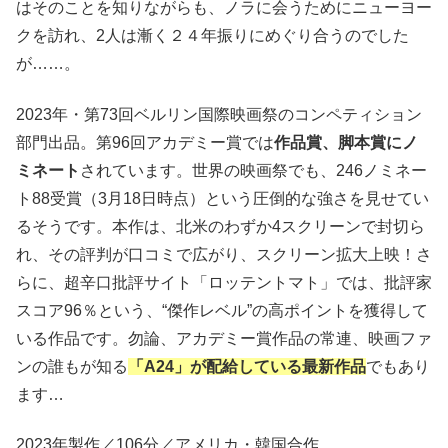
はそのことを知りながらも、ノラに会うためにニューヨー
クを訪れ、2人は漸く２４年振りにめぐり合うのでした
が……。
2023年・第73回ベルリン国際映画祭のコンペティション
部門出品。第96回アカデミー賞では
作品賞、脚本賞にノ
ミネート
されています。世界の映画祭でも、246ノミネー
ト88受賞（3月18日時点）という圧倒的な強さを見せてい
るそうです。本作は、北米のわずか4スクリーンで封切ら
れ、その評判が口コミで広がり、スクリーン拡大上映！さ
らに、超辛口批評サイト「ロッテントマト」では、批評家
スコア96％という、“傑作レベル”の高ポイントを獲得して
いる作品です。勿論、アカデミー賞作品の常連、映画ファ
ンの誰もが知る
「A24」が配給している最新作品
でもあり
ます…
2023年製作／106分／アメリカ・韓国合作