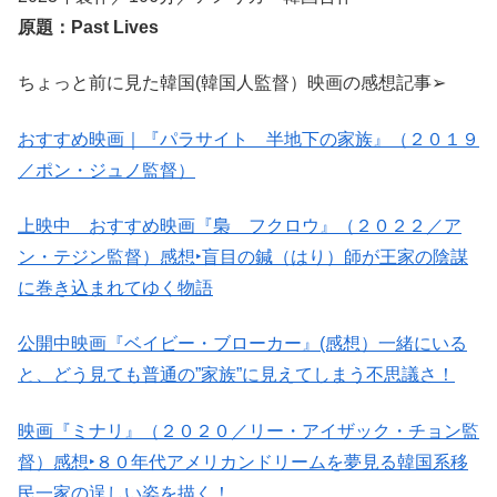
原題：Past Lives
ちょっと前に見た韓国(韓国人監督）映画の感想記事➢
おすすめ映画｜『パラサイト 半地下の家族』（２０１９
／ポン・ジュノ監督）
上映中 おすすめ映画『梟 フクロウ』（２０２２／ア
ン・テジン監督）感想‣盲目の鍼（はり）師が王家の陰謀
に巻き込まれてゆく物語
公開中映画『ベイビー・ブローカー』(感想）一緒にいる
と、どう見ても普通の”家族”に見えてしまう不思議さ！
映画『ミナリ』（２０２０／リー・アイザック・チョン監
督）感想‣８０年代アメリカンドリームを夢見る韓国系移
民一家の逞しい姿を描く！