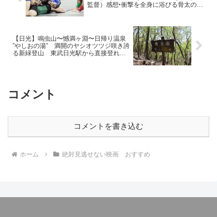
監督）感想‣衝撃を全身に浴びる骨太のヒ
ューマンドラマ、家族の喪失とその先に
ある希望！
【日光】鳴虫山〜憾満ヶ淵〜日帰り温泉
”やしおの湯” 満開のヤシオツツジ咲き誇
る新緑登山 東武日光駅から直接登れる
日帰りの山（３年連続３回目）2024.5.3
コメント
コメントを書き込む
ホーム
絶対見逃せない映画 おすすめ