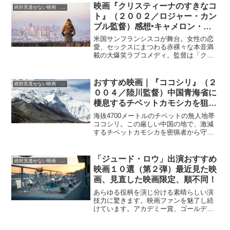
闇を鋭く探る210分に及びマフィア世界の
映画『クリスティーナのすきなコ
絶対見逃せない映画 おすすめ
長編映画。
ト』（２００２／ロジャー・カン
ブル監督）感想‣キャメロン・デ
ィアス主演、女性の本音満載(?)
米国サンフランシスコが舞台。女性の恋
の大爆笑ラブコメディ！
愛、セックスにまつわる赤裸々な本音満
載の大爆笑ラブコメディ。監督は「クル
ーエル・インテンションズ」のロジャ
ー・カンブル。主人公を演じるキャメロ
ン・ディアスのコメディエンヌぶりが圧
おすすめ映画｜『ココシリ』（２
絶対見逃せない映画 おすすめ
倒的な迫力で留まるところを知らな
００４／陸川監督）中国青海省に
い．．．
棲息するチベットカモシカを狙う
密猟者の取締り！
海抜4700メートルのチベットの無人地帯
ココシリ。この厳しい中国の地で、激減
するチベットカモシカを密猟者から守る
パトロール隊の姿を描くドラマ
「ジュード・ロウ」出演おすすめ
絶対見逃せない映画 おすすめ
映画１０選（第２弾）最近見た映
画、見直した映画限定、順不同！
あらゆる役柄を演じ分ける素晴らしい演
技力に驚きます。映画ファンを魅了し続
けています。アカデミー賞、ゴールデン
グローブ賞共にノミネートのみでまだ受
賞はしていません。何とか早く受賞する