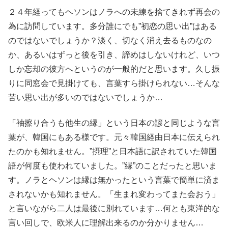
２４年経ってもヘソンはノラへの未練を捨てきれず再会の
為に訪問しています。多分誰にでも”初恋の思い出”はある
のではないでしょうか？淡く、切なく消え去るものなの
か、あるいはずっと後を引き、諦めはしないけれど、いつ
しか忘却の彼方へというのが一般的だと思います。久し振
りに同窓会で見掛けても、言葉すら掛けられない…そんな
苦い思い出が多いのではないでしょうか…
「袖擦り合うも他生の縁」という日本の諺と同じような言
葉が、韓国にもある様です。元々韓国経由日本に伝えられ
たのかも知れません。”摂理”と日本語に訳されていた韓国
語が何度も使われていました。”縁”のことだったと思いま
す。ノラとヘソンは縁は無かったという言葉で簡単に済ま
されないかも知れません。「生まれ変わってまた会おう」
と言いながら二人は最後に別れています…何とも東洋的な
言い回しで、欧米人に理解出来るのか分かりません…