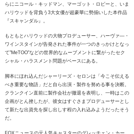
らにニコール・キッドマン、マーゴット・ロビーと、いま
ハリウッドを背負う3大女優が超豪華に勢揃いした本作品
『スキャンダル』。
もともとハリウッドの大物プロデューサー、ハーヴァ―・
ワインスタインが告発された事件が一つのきっかけとなっ
て”MeTOO”などの世界的なムーブメントに繋がったセク
シャル・ハラスメント問題がベースにある。
脚本にほれ込んだシャーリーズ・セロンは「今こそ伝える
べき重要な物語」だと自ら出演・製作を努める事を決断。
クランクイン直前に製作会社が撤退を表明し、一時はこの
企画がとん挫したが、彼女はすぐさまプロデューサーとし
て新たな出資先を探し出しす程の入れ込みようだったそう
だ。
FOXニュースの元人気キャスターのグレッチェン・カー