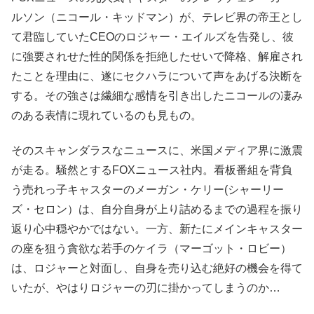
ルソン（ニコール・キッドマン）が、テレビ界の帝王とし
て君臨していたCEOのロジャー・エイルズを告発し、彼
に強要されせた性的関係を拒絶したせいで降格、解雇され
たことを理由に、遂にセクハラについて声をあげる決断を
する。その強さは繊細な感情を引き出したニコールの凄み
のある表情に現れているのも見もの。
そのスキャンダラスなニュースに、米国メディア界に激震
が走る。騒然とするFOXニュース社内。看板番組を背負
う売れっ子キャスターのメーガン・ケリー(シャーリー
ズ・セロン）は、自分自身が上り詰めるまでの過程を振り
返り心中穏やかではない。一方、新たにメインキャスター
の座を狙う貪欲な若手のケイラ（マーゴット・ロビー）
は、ロジャーと対面し、自身を売り込む絶好の機会を得て
いたが、やはりロジャーの刃に掛かってしまうのか…