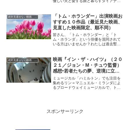
優しい夫と愛する娘と暮らすダイアナ。
しかし、彼女は17歳の時に高校で起こっ
た銃乱射事件の記憶に今でもさいなまれ
てた。事件当時、親友のモーリーンとい
「トム・ホランダー」出演映画お
絶対見逃せない映画 おすすめ
たダイアナは、同級生だった犯人に銃を
すすめ１０作品（最近見た映画、
突きつけられ「どちらかを殺す」と迫ら
見直した映画限定、順不同）
れました。その時、彼女が選んだの
は……。それから15年後、ダイアナは美
皆さん、「トム・ホランダー」と「ト
術教師に。かつての事件の記憶と罪悪感
ム・ホランダ」という俳優を混同されて
に苛まされがらも、愛する夫と娘に囲ま
いる方はいませんか？わたしは過去暫く
れた幸せな生活を送っていましたが…
の間、別人であると気付かず、頭が混乱
した時期がありました。ちょっと紛らわ
しい名前です。どちらもイギリス出身の
映画『イン・ザ・ハイツ』（２０
絶対見逃せない映画 おすすめ
魅力的な俳優です。「ホランダー」は数
２１／ジョン・M・チュウ監督）
多くの名作に名脇役と出演されることが
感想‣若者たちの夢、逆境に立ち
多く、何故か一目見たら忘れられない抜
向かう人々の絆を熱く描き出すミ
群の演技力・存在感があります。彼の魅
ミュージカル「ハミルトン」でも注目を
力溢れる１０作品をご紹介します。まだ
ュージカル映画
集めるリン＝マニュエル・ミランダによ
御覧ではない作品があれば、是非、次回
るブロードウェイミュージカルで、トニ
観賞の参考にしてみてください。
ー賞4冠とグラミー賞最優秀ミュージカル
アルバム賞を受賞した傑作ミュージカル
「イン・ザ・ハイツ」(初演２００５年）
を映画化した作品。
スポンサーリンク