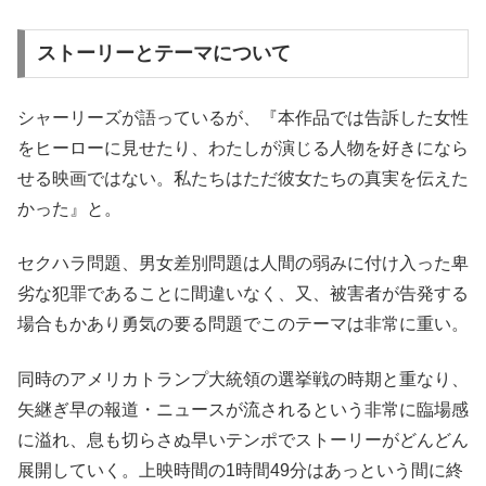
ストーリーとテーマについて
シャーリーズが語っているが、『本作品では告訴した女性
をヒーローに見せたり、わたしが演じる人物を好きになら
せる映画ではない。私たちはただ彼女たちの真実を伝えた
かった』と。
セクハラ問題、男女差別問題は人間の弱みに付け入った卑
劣な犯罪であることに間違いなく、又、被害者が告発する
場合もかあり勇気の要る問題でこのテーマは非常に重い。
同時のアメリカトランプ大統領の選挙戦の時期と重なり、
矢継ぎ早の報道・ニュースが流されるという非常に臨場感
に溢れ、息も切らさぬ早いテンポでストーリーがどんどん
展開していく。上映時間の1時間49分はあっという間に終