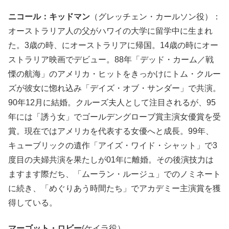
ニコール：キッドマン
（グレッチェン・カールソン役）：
オーストラリア人の父がハワイの大学に留学中に生まれ
た。3歳の時、にオーストラリアに帰国。14歳の時にオー
ストラリア映画でデビュー。88年「デッド・カーム／戦
慄の航海」のアメリカ・ヒットをきっかけにトム・クルー
ズが彼女に惚れ込み「デイズ・オブ・サンダー」で共演。
90年12月に結婚。クルーズ夫人として注目されるが、95
年には「誘う女」でゴールデングローブ賞主演女優賞を受
賞。現在ではアメリカを代表する女優へと成長。99年、
キューブリックの遺作「アイズ・ワイド・シャット」で3
度目の夫婦共演を果たしが01年に離婚。その後演技力は
ますます際だち、「ムーラン・ルージュ」でのノミネート
に続き、「めぐりあう時間たち」でアカデミー主演賞を獲
得している。
マーゴット・ロビー
(ケイラ役）