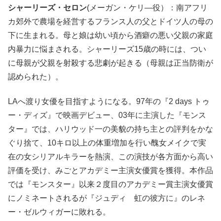
シャーリーズ・セロン
(メーガン・ケリ―役）：南アフリ
カ郊外で農場を経営するフランス人の父とドイツ人の母の
下に生まれる。母と娘は幼い頃から酒癖の悪い父親の家庭
内暴力に悩まされる。シャーリーズ15歳の時には、つい
に母親が父親を射殺する悲劇が起きる（母親は正当防衛が
認められた）。
LAへ渡り女優を目指すようになる。97年の『2 days トゥ
ー・ディズ』で映画デビュー、03年に主演した『モンス
ター』では、ハリウッド一の美貌の持ち主との評判をかな
ぐり捨て、10キロ以上の体重増加を行い醜女メイクで実
在の女シリアルキラーを熱演、この演技が各方面から高い
評価を受け、みごとアカデミー主演女優賞を獲得。本作品
では『モンスター』以来２度目のアカデミー賞主演女優賞
にノミネートされるが『ジュディ 虹の彼方に』のレネ
ー・ゼルウィガーに敗れる。