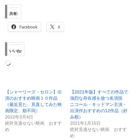
共有:
Facebook
X
いいね:
読
み
込
み
【シャーリーズ・セロン】出
【2021年版】すべての作品で
演のおすすめ映画１０作品
強烈な存在感を放つ名演技
中…
（最近見た、見直してみた映
ニコール・キッドマン主演・
画限定、順不同）
出演作おすすめの12作品（好
2022年3月4日
み順）
絶対見逃せない映画 おすす
2021年1月15日
め
絶対見逃せない映画 おすす
め