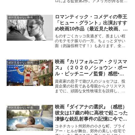
ロによる監督第2作。アメリカが誇る世界
最大の諜報機関であるCIAの誕生秘話と、
そこに身を投じた一人の男の葛藤を壮大
なスケールで描く話題作。歴代のアメリ
ロマンティック・コメディの帝王
絶対見逃せない映画 おすすめ
カ大統領を多数輩出するエリートの秘密
「ヒュー・グラント」出演おすす
結社スカル＆ボーンズの秘密やCIA最大の
め映画10作品（最近見た映画、見
危機であるピッグス湾事件の真実など、
直した映画限定、順不同）
興味深いエピソードが描出されていきま
ものすごくカッコ良過ぎて、羨ましい程
す…
のモテモテ振りの一方、ちょっとダサい
面（勿論役柄です！）もあります、全て
の映画を大変楽しませてもらっているヒ
ュー・グラント。オックスフォード大学
で英文学を専攻した秀才でもあります。
映画『カリフォルニア・クリスマ
絶対見逃せない映画 おすすめ
数多くの映画作品に出演しています。そ
ス』（２０２０／ショウン・ポー
のうちの最近見た10作品についてまとめ
ル・ピッチニーノ監督）感想‣一
てみました。参考にしてみてください。
寸気の早いクリスマス映画に大感
資産家の息子で遊び人のジョセフは、投
激！
資企業の社長である母親からクリスマス
までに、頑固な女性牧場主を説得し、彼
女の土地を買収しなければ会社から追い
出すと言われ彼女に雇われたマニーのフ
リをして、牧場で働き始めます。
映画『ダイアナの選択』（感想）
絶対見逃せない映画 おすすめ
彼女は17歳の時に高校で起こった
凄惨な銃乱射事件の記憶に今でも
さいなまれていました！？
コネチカット州郊外の小さな町、ブライ
アー・ヒルが舞台、郊外の美しい住宅で