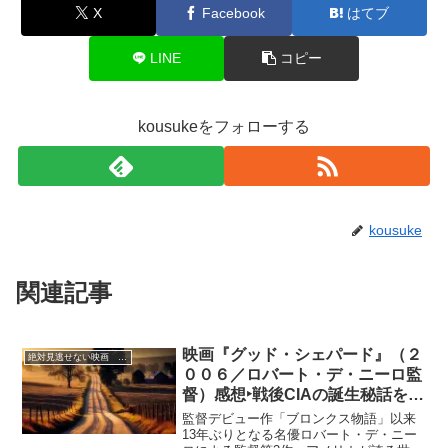
X
Facebook
はてブ
LINE
コピー
kousukeをフォローする
kousuke
関連記事
映画『グッド・シェパード』（２
絶対見逃せない映画 おすすめ
００６／ロバート・デ・ニーロ監
督）感想‣戦後CIAの誕生秘話を描
くスパイスリラー
監督デビュー作「ブロンクス物語」以来
13年ぶりとなる名優ロバート・デ・ニー