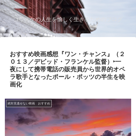
>
コウスケの人生を愉しく生きるためのブログ
おすすめ映画感想『ワン・チャンス』（２
０１３／デビッド・フランケル監督）‣一
夜にして携帯電話の販売員から世界的オペ
ラ歌手となったポール・ポッツの半生を映
画化
絶対見逃せない映画 おすすめ