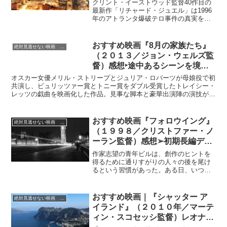
にして容疑者に！
クリント・イーストウッド監督40作目の
して戦う仲間たち、ウィリアムは仲間を
最新作「リチャード・ジュエル」は1996
守るために命がけで戦う禁軍の姿に感化
年のアトランタ爆破テロ事件の真実を描
されて、自らも戦いに身を投じていく事
いたサスペンスドラマ。英雄的行動によ
となります。長城を守る司令官役でジ
り人々の命を救ったにもかかわらず、容
ン・ティエン、長城に潜む謎めいた男で
疑者にされてしまった“世界一不幸な男が
おすすめ映画『8月の家族たち』
ウィレム・デフォーらが共演していま
絶対見逃せない映画 おすすめ
名誉挽回を語す実話に基づく映画。
す。
（２０１３／ジョン・ウェルズ監
督）感想‣途中あるシーンを境に
目が離せなくなっていく大逆転家
オスカー女優メリル・ストリープとジュリア・ロバーツが母娘役で初
族劇…
共演し、ピュリッツァー賞とトニー賞をダブル受賞したトレイシー・
レッツの戯曲を映画化した作品。見事な脚本と豪華出演陣の演技が素
晴らしい…
おすすめ映画『フォロウイング』
絶対見逃せない映画 おすすめ
（１９９８／クリストファー・ノ
ーラン監督）感想➢初期長編デビ
ュー作品、“ヒッチコックの再
作家志望の青年ビルは、創作のヒントを
来”と讃えられた才能の原点がこ
得るために通りすがりの人々の後を尾け
るという習慣があった。ある日、いつも
こに！
のようにある男を尾行していたら、男に
感づかれてしまう。コッブと名乗るその
男もまた、他人のアパートに不法侵入し
おすすめ映画｜『シャッター ア
絶対見逃せない映画 おすすめ
ては、私生活の秘密を探ったり、物を盗
イランド』（２０１０年／マーテ
んだりする行為に取りつかれていた。ビ
ィン・スコセッシ監督）レオナル
ルはコッブに感化され、行動を共にする
ように。数日後、ふたりで忍び込んだア