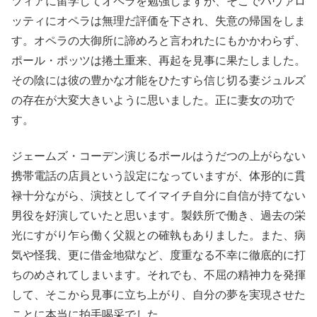
ツィアに留学してオペラを勉強しますが、そこでパヴァロ
ッティにオペラは無理だ評価を下され、失意の帰国をしま
す。オペラの大御所に諦めろと言われたにもかかわらず、
ポール・ポッツは捲土重来、再起を見事に果たしました。
その陰には彼の豊かな才能をひたすら信じ切る妻ジュルズ
の存在が大変大きいように思いました。正に妻女の功で
す。
ジェームズ・コーデン演じるポールはうだつの上がらない
携帯電話の店員という設定になっていますが、体形的に貫
禄十分ながら、演技としてイマイチ自分に自信が持てない
男役を好演していたと思います。製鉄所で働き、過去の栄
光にすがり乍ら働く父親との確執もありました。また、病
気や怪我、更に借金地獄など、度重なる不幸に徹底的に打
ちのめされてしまいます。それでも、不屈の精神力を発揮
して、そこから見事に立ち上がり、自分の夢を実現させた
ことに本当に拍手喝采でした。