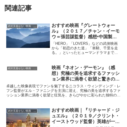
関連記事
おすすめ映画『グレートウォー
絶対見逃せない映画 おすすめ
ル』（２０１７／チャン・イーモ
ウ＝張芸謀監督）感想‣中国製フ
ァンタジー史劇アクション映画！
「HERO」「LOVERS」などの武侠映画
トンでも兵器のド派手な演出が魅
から「初恋のきた道」「単騎、千里を走
る。」といったヒューマンドラマまで幅
力！？
広い作品を手がけ、2008年の北京オリン
ピックで開幕式の演出も担当した中国を
代表する巨匠チャン・イーモウが、「ジ
映画『ネオン・デーモン』（感
絶対見逃せない映画 おすすめ
ェイソン・ボーン」シリーズで知られる
想）究極の美を追求するファッシ
ハリウッドスターのマット・デイモンを
ョン業界に渦巻く欲望と驚きの狂
主演に迎え、中国に60年に一度現れ人間
気！
を食いつくすという伝説の怪物『饕餮
卓越した映像表現でファンを魅了するニコラス・ウィンディング・レ
（とうてつ）』の大群との戦いを、万里
フン監督がエル・ファニングを主演に迎え、究極の美を追求するファ
の長城を舞台に描いた中国・アメリカ合
ッション業界に渦巻く欲望と狂気を、きらびやかに彩られた独特の映
作のモンスターパニックアクション大
像美とスタイリッシュな音楽に乗せて描いたサスペンススリラー。
作。宋王朝時代。黒色火薬を求めて宋に
辿り着いたデイモン扮する傭兵ウィリア
おすすめ映画｜『リチャード・ジ
絶対見逃せない映画 おすすめ
ム、金と名声のためだけに世界を旅し、
ュエル』（２０１９／クリント・
万里の長城へとたどり着きました。そこ
で、60年に一度現れる圧倒的な敵・怪物
イーストウッド監督）英雄が一瞬
である『饕餮（とうてつ）』を前に団結