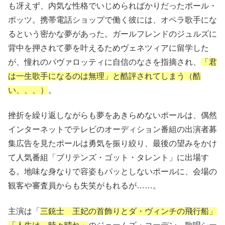
も冴えず、内気な性格でいじめらればかりだったポール・
ポッツ。携帯電話ショップで働く彼には、オペラ歌手にな
るという密かな夢があった。ガールフレンドのジュルズに
背中を押されて夢を叶えるためヴェネツィアに留学した
が、憧れのパヴァロッティに自信のなさを指摘され、
「君
は一生歌手になるのは無理」と酷評されてしまう（酷
い、、、）
。
挫折を繰り返しながらも夢をあきらめないポールは、偶然
インターネットでテレビのオーディション番組の出演者募
集広告を見たポールは勇気を振り絞り、最後の望みをかけ
て人気番組「ブリテンズ・ゴット・タレント」に出場す
る。地味な身なりで容姿もパッとしないポールに、会場の
観客や審査員からも失笑がもれるが……。
主演は「
三銃士 王妃の首飾りとダ・ヴィンチの飛行船」