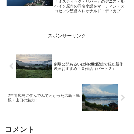
ド・ディカプリオ主演のミステリ
「ミスティック・リバー」のデニス・ル
パートで見た写真の女に興味を惹かれた
ー
ヘイン原作の同名小説をマーティン・ス
ビルは、彼女の後を尾けはじめる……。
コセッシ監督＆レオナルド・ディカプリ
時系列はシャッフルされていて終盤にな
オ主演、四度目のタッグで映画化。
るにつれ登場人物の詳細が明らかになっ
ていく展開となっている。
スポンサーリンク
劇場公開あるいはNetflix配信で観た新作
映画おすすめ１０作品（パート３）
2年間広島に住んでみてわかった広島・島
根・山口の魅力！
コメント