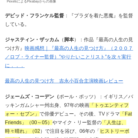
PexelsによるPixabayからの画像
デビッド・フランケル監督
：『プラダを着た悪魔』を監督
している。
ジャスティン・ザッカム
（
脚本
）：作品『最高の人生の見
つけ方』
映画感想｜『最高の人生の見つけ方』（２００７
／ロブ・ライナー監督）”やりたいことリスト”を次々実行
に．．．
最高の人生の見つけ方 吉永小百合主演映画レビュー
ジェームズ・コーデン（
ポール・ポッツ）：イギリス／バ
ッキンガムシャー州出身、97年の映画
「トゥエンティフ
ォー・セブン」
で俳優デビュー。その後、TVドラマ
「Fat
Friends」（00～05）
やマイク・リー監督の
「人生は、
時々晴れ」（02
）で注目を浴び、06年の「
ヒストリーボ