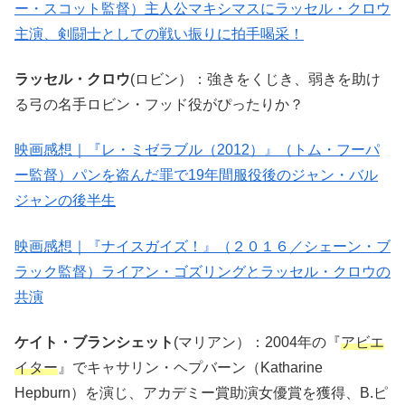
ー・スコット監督）主人公マキシマスにラッセル・クロウ
主演、剣闘士としての戦い振りに拍手喝采！
ラッセル・クロウ
(ロビン）：強きをくじき、弱きを助け
る弓の名手ロビン・フッド役がぴったりか？
映画感想｜『レ・ミゼラブル（2012）』（トム・フーパ
ー監督）パンを盗んだ罪で19年間服役後のジャン・バル
ジャンの後半生
映画感想｜『ナイスガイズ！』（２０１６／シェーン・ブ
ラック監督）ライアン・ゴズリングとラッセル・クロウの
共演
ケイト・ブランシェット
(マリアン）：2004年の『
アビエ
イター
』でキャサリン・ヘプバーン（Katharine
Hepburn）を演じ、アカデミー賞助演女優賞を獲得、B.ピ