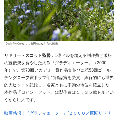
Jody McKinleyによるPixabayからの画像
リドリ―・スコット監督
：1億ドルを超える制作費と破格
の宣伝費を費やした大作『グラディエーター』（2000
年）で、第73回アカデミー賞作品賞並びに第58回ゴール
デングローブ賞ドラマ部門作品賞を受賞。興行的にも世界
的大ヒットを記録し、名実ともに不動の地位を確立した。
本作品『ロビン・フット』は製作費は１．３５億ドルとい
うから巨大です。
映画感想｜『グラディエーター』(２０００／巨匠リドリ