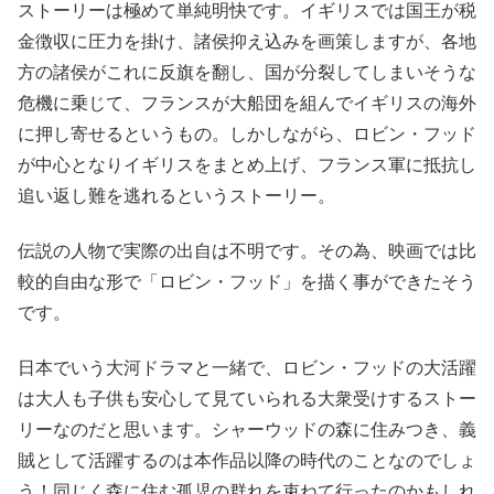
ストーリーは極めて単純明快です。イギリスでは国王が税
金徴収に圧力を掛け、諸侯抑え込みを画策しますが、各地
方の諸侯がこれに反旗を翻し、国が分裂してしまいそうな
危機に乗じて、フランスが大船団を組んでイギリスの海外
に押し寄せるというもの。しかしながら、ロビン・フッド
が中心となりイギリスをまとめ上げ、フランス軍に抵抗し
追い返し難を逃れるというストーリー。
伝説の人物で実際の出自は不明です。その為、映画では比
較的自由な形で「ロビン・フッド」を描く事ができたそう
です。
日本でいう大河ドラマと一緒で、ロビン・フッドの大活躍
は大人も子供も安心して見ていられる大衆受けするストー
リーなのだと思います。シャーウッドの森に住みつき、義
賊として活躍するのは本作品以降の時代のことなのでしょ
う！同じく森に住む孤児の群れを束ねて行ったのかもしれ