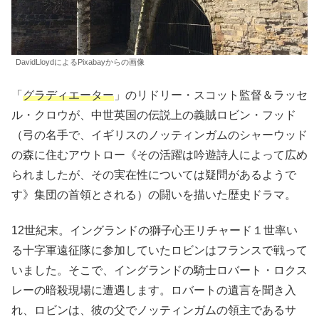
DavidLloydによるPixabayからの画像
「
グラディエーター
」のリドリー・スコット監督＆ラッセ
ル・クロウが、中世英国の伝説上の義賊ロビン・フッド
（弓の名手で、イギリスのノッティンガムのシャーウッド
の森に住むアウトロー《その活躍は吟遊詩人によって広め
られましたが、その実在性については疑問があるようで
す》集団の首領とされる）の闘いを描いた歴史ドラマ。
12世紀末。イングランドの獅子心王リチャード１世率い
る十字軍遠征隊に参加していたロビンはフランスで戦って
いました。そこで、イングランドの騎士ロバート・ロクス
レーの暗殺現場に遭遇します。ロバートの遺言を聞き入
れ、ロビンは、彼の父でノッティンガムの領主であるサ