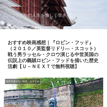
>
コウスケの人生を愉しく生きるためのブログ
おすすめ映画感想｜『ロビン・フッド』
（２０１０／英監督リドリ―・スコット）
戦う男ラッセル・クロウ演じる中世英国の
伝説上の義賊ロビン・フッドを描いた歴史
活劇【Ｕ－ＮＥＸＴで無料視聴】
絶対見逃せない映画 おすすめ