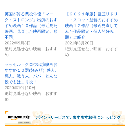
込
み
英国が誇る悪役俳優「マー
【２０２１年版】巨匠リドリ
ク・ストロング」出演のおす
―・スコット監督のおすすめ
中…
すめ映画１０作品（最近見た
映画１２作品（最近見直して
映画、見直した映画限定。順
みた作品限定・個人的好み
不同）
順）ご紹介
2022年9月8日
2021年3月26日
絶対見逃せない映画 おすす
絶対見逃せない映画 おすす
め
め
ラッセル・クロウ出演映画お
すすめ１０選(好み順）善人、
悪人、戦う人、パパ、どんな
役でもはまり役！
2020年10月10日
絶対見逃せない映画 おすす
め