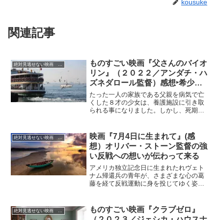
kousuke
関連記事
ものすごい映画『父さんのバイオ
絶対見逃せない映画 おすすめ
リン』（２０２２／アンダチ・ハ
ズネダロール監督）感想‣希少な
トルコ映画、素晴らしい感動作！
たった一人の家族である父親を病気で亡
Netflix
くした８才の少女は、養護施設に引き取
られる事になりました。しかし、死期を
間近にした父親は、以前から長い間疎遠
だった名バイオリニストの叔父（弟）の
もとへ会いに出掛け、一人娘の存在を知
映画『7月4日に生まれて』(感
絶対見逃せない映画 おすすめ
らせていました。父の死後、まったく孤
想）オリバー・ストーン監督の強
立無援で身寄りの無い姪っ子を引き取る
い反戦への想いが伝わって来る
ことを当初は嫌がっていましたが、人情
味のある妻の助言を聞き入れ、家に渋々
アメリカ独立記念日に生まれたれヴェト
引き取り育てる事になりました。やが
ナム帰還兵の青年が、さまざまな心の葛
て、孤独感を抱えた叔父と純真な心を持
藤を経て反戦運動に身を投じてゆく姿を
つ姪っ子の2人は互いの悲しみと音楽への
実話を基に描くヒューマンドラマ。
愛を分かち合い、次第に離れていた心に
きずなが芽生え始めることになります。
ものすごい映画『クラブゼロ』
絶対見逃せない映画 おすすめ
（２０２３／ジェシカ・ハウスナ