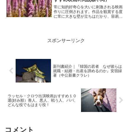
常に知的好奇心を大いに刺激される映画
作りに圧倒されます。作品を観賞する度
に常に大きな壁が立ちはだかり、容易に
理解させて貰えない作品が多いのです
が、それでも、また観たくなってしまう
監督です。壮大なスケール、重厚感に加
え、天と地がひっくり返ったり、時間の
逆転など監督の頭の中は一体全体どうな
スポンサーリンク
っているのでしょうか？
新刊書紹介｜『韓国の若者 なぜ彼らは
就職・結婚・出産を諦めるのか』安宿緑
著（中公新書クラレ）
ラッセル・クロウ出演映画おすすめ１０
選(好み順）善人、悪人、戦う人、パパ、
どんな役でもはまり役！
コメント