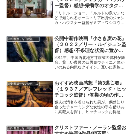
ー監督）感想‣栄養学のオタク教
師と彼女に心酔する純粋な生徒た
「リトル・ジョー」「ルルドの泉で」な
ちを描いた襲撃のミステリー
どで知られるオーストリア出身のジェシ
カ・ハウスナー監督がミア・ワシコウス
カを主演に迎え、「意識的な食事」を説
く栄養学教師と彼女に心酔する生徒たち
の運命を、ブラックユーモアを交えて描
公開中新作映画『小さき麦の花』
絶対見逃せない映画 おすすめ
いたスリラー。
（２０２２／リー・ルイジュン監
督）感想‣不条理な状況に置かれ
ても自分のなすべきことを見失わ
2011年、中国西北地方甘粛省の農村が舞
ず、淡々と生きる姿に感動！
台。貧しい農民の四男ヨウティエと障が
いのある内気なクイイン。互いに家族の
厄介者だったふたりは、見合いで結婚を
します。やがて、ぎこちない生活乍ら、
互いを慈しみ、力を合わせ、作物を育
おすすめ映画感想『第3逃亡者』
絶対見逃せない映画 おすすめ
て、質素な家を作り、慎ましくも日々を
（１９３７／アレフレッド・ヒッ
力の限り懸命に生きますが、自然の猛威
チコック監督）‣初期の頃の作
や変わりゆく時代の波にさらされ、そん
品、ハッピーエンド！
な幸運な日々は永続きはしませんでし
犯人の汚名を着せられた男が、偶然知り
た……。
合ったチャーミングな女性の手を借り共
に真犯人を探す、ヒッチコックお得意の
巻き込まれ型サスペンスムービー。ジョ
セフィン・テイの1936年の長編推理小説
『ロウソクのために一シリングを』を映
クリストファー・ノーラン監督お
絶対見逃せない映画 おすすめ
画化した作品です。
すすめ映画9作品(順不同）