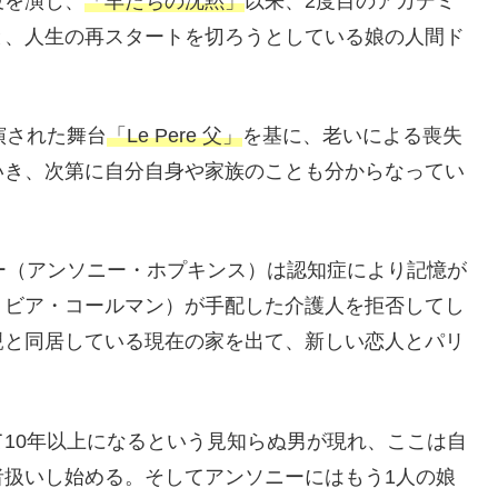
役を演じ、
「羊たちの沈黙」
以来、2度目のアカデミ
と、人生の再スタートを切ろうとしている娘の人間ド
演された舞台
「Le Pere 父」
を基に、老いによる喪失
いき、次第に自分自身や家族のことも分からなってい
ー（アンソニー・ホプキンス）は認知症により記憶が
リビア・コールマン）が手配した介護人を拒否してし
親と同居している現在の家を出て、新しい恋人とパリ
10年以上になるという見知らぬ男が現れ、ここは自
者扱いし始める。そしてアンソニーにはもう1人の娘