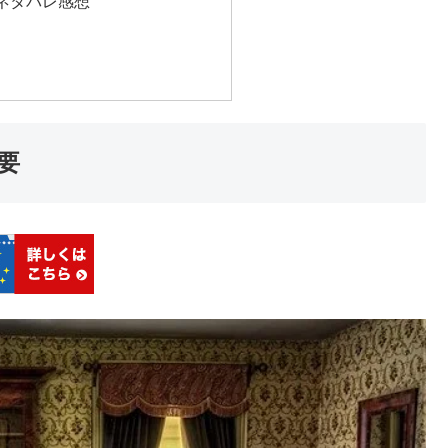
ネタバレ感想
要