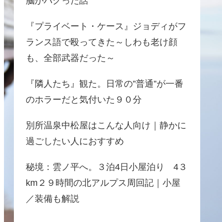
脳がバグった話
『プライベート・ケース』ジョディがフ
ランス語で殴ってきた～しわも老け顔
も、全部武器だった～
『隣人たち』観た。日常の”普通”が一番
のホラーだと気付いた９０分
別所温泉中松屋はこんな人向け｜静かに
過ごしたい人におすすめ
秘境：雲ノ平へ。３泊4日小屋泊り 4３
km２９時間の北アルプス周回記｜小屋
／装備も解説