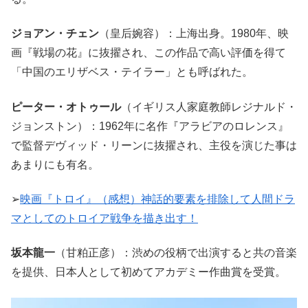
ジョアン・チェン
（皇后婉容）：上海出身。1980年、映
画『戦場の花』に抜擢され、この作品で高い評価を得て
「中国のエリザベス・テイラー」とも呼ばれた。
ピーター・オトゥール
（イギリス人家庭教師レジナルド・
ジョンストン）：1962年に名作『アラビアのロレンス』
で監督デヴィッド・リーンに抜擢され、主役を演じた事は
あまりにも有名。
➢
映画『トロイ』（感想）神話的要素を排除して人間ドラ
マとしてのトロイア戦争を描き出す！
坂本龍一
（甘粕正彦）：渋めの役柄で出演すると共の音楽
を提供、日本人として初めてアカデミー作曲賞を受賞。