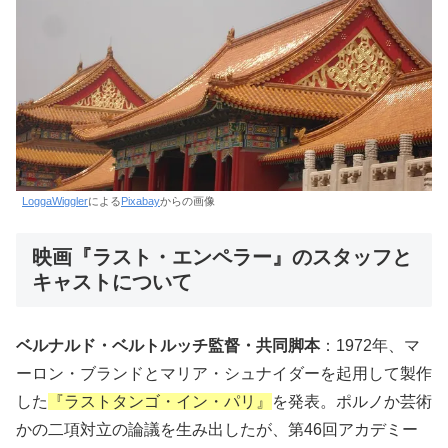
LoggaWiggler
による
Pixabay
からの画像
映画『ラスト・エンペラー』のスタッフと
キャストについて
ベルナルド・ベルトルッチ監督・共同脚本
：1972年、マ
ーロン・ブランドとマリア・シュナイダーを起用して製作
した
『ラストタンゴ・イン・パリ』
を発表。ポルノか芸術
かの二項対立の論議を生み出したが、第46回アカデミー