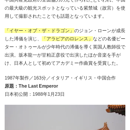
の最大級の観光スポットとなっている紫禁城（故宮）を使
用して撮影されたことでも話題となっています。
「イヤー・オブ・ザ・ドラゴン」
のジョン・ローンが成長
した溥儀を演じ、
「アラビアのロレンス」
などの名優ピー
ター・オトゥールが少年時代の溥儀を導く英国人教師役で
出演。坂本龍一が甘粕正彦役で出演したほか音楽を手が
け、日本人として初めてアカデミー作曲賞を受賞した。
1987年製作／163分／イタリア・イギリス・中国合作
原題：The Last Emperor
日本初公開：1988年1月23日