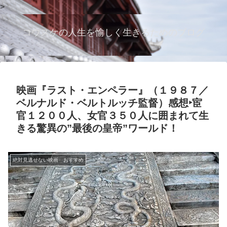
>
コウスケの人生を愉しく生きるためのブログ
映画『ラスト・エンペラー』（１９８７／
ベルナルド・ベルトルッチ監督）感想‣宦
官１２００人、女官３５０人に囲まれて生
きる驚異の”最後の皇帝”ワールド！
絶対見逃せない映画 おすすめ