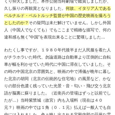
くり仰天しました。本作公開当時劇場で鑑賞しましたが、
久し振りの再観賞となりました。
何故、イタリア人である
ベルナルド・ベルトルッチ監督が中国の歴史映画を撮ろう
としたのか？
その疑問は未だ解けていません。しかし外国
人（中国人でなくても）でもここまで精緻な描写で、何の
違和感も無く”中国”を表現出来ることに驚嘆しました…
わたくし事ですが、１９８０年代後半まだ人民服を着た人
がチラホラいた時代、勿論道路は自動車より圧倒的に自転
車が幅を利かせていた時代に中国に滞在していました。そ
の時の中国北京の雰囲気と、映画の中で溥儀が晩年に暮し
た北京の胡同（北京の伝統的な住宅地）の風景など、かな
りの部分色濃く残っていた光景・音・匂い・飛び交う北京
語が脳裏に蘇りました。（近衛兵の登場はずっと以前でし
たが…）当時紫禁城（故宮）内も入場料（現在は４０
元？）映画の中では１角（０．１元）払えば一般人でも自
由には入れました。色々映し出される宮殿内部の荘厳な雰