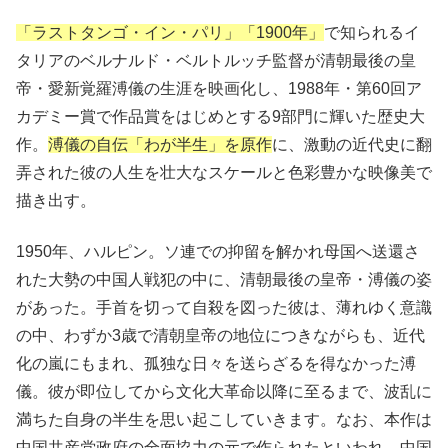
「ラストタンゴ・イン・パリ」「1900年」
で知られるイ
タリアのベルナルド・ベルトルッチ監督が清朝最後の皇
帝・愛新覚羅溥儀の生涯を映画化し、1988年・第60回ア
カデミー賞で作品賞をはじめとする9部門に輝いた歴史大
作。
溥儀の自伝「わが半生」を原作
に、激動の近代史に翻
弄された彼の人生を壮大なスケールと色彩豊かな映像美で
描き出す。
1950年、ハルピン。ソ連での抑留を解かれ母国へ送還さ
れた大勢の中国人戦犯の中に、清朝最後の皇帝・溥儀の姿
があった。手首を切って自殺を図った彼は、薄れゆく意識
の中、わずか3歳で清朝皇帝の地位につきながらも、近代
化の嵐にもまれ、孤独な日々を送らざるを得なかった溥
儀。彼が即位してから文化大革命以降に至るまで、波乱に
満ちた自身の半生を思い起こしていきます。なお、本作は
中国共産党政府の全面協力の元で作られたといわれ、中国