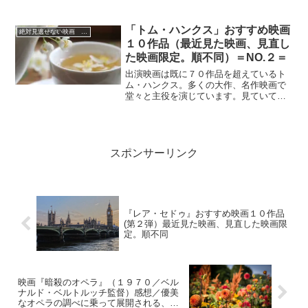
ン・ハワードが映画化
「トム・ハンクス」おすすめ映画
絶対見逃せない映画 おすすめ
１０作品（最近見た映画、見直し
た映画限定。順不同）＝NO.２＝
出演映画は既に７０作品を超えているト
ム・ハンクス。多くの大作、名作映画で
堂々と主役を演じています。見ていても
演技に非常に安定感があり、どの映画も
安心して観ていられます。今回選んだ１
０作の映画の中では２０年以上前の映画
『ユー・ガット・メール』のハンクスの
演技がかなり好みです。皆さんの好きな
スポンサーリンク
映画はありますか？ 是非、参考にして
みてください。
『レア・セドゥ』おすすめ映画１０作品
(第２弾）最近見た映画、見直した映画限
定。順不同
映画『暗殺のオペラ』（１９７０／ベル
ナルド・ベルトルッチ監督）感想／優美
なオペラの調べに乗って展開される、衝