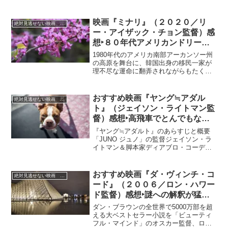
で10作品をご紹介します。是非参考にし
トリート・ステーブルズ」の基づく話と
てみてください。
グレッグ・ネリーが2011年に上梓した小
説『Ghetto Cowboy』を原作としている
映画『ミナリ』（２０２０／リ
絶対見逃せない映画 おすすめ
映画。
ー・アイザック・チョン監督）感
想‣８０年代アメリカンドリーム
を夢見る韓国系移民一家の逞しい
1980年代のアメリカ南部アーカンソー州
姿を描く！
の高原を舞台に、韓国出身の移民一家が
理不尽な運命に翻弄されながらもたくま
しく生きる姿を描いた家族映画。
おすすめ映画『ヤング≒アダル
絶対見逃せない映画 おすすめ
ト』（ジェイソン・ライトマン監
督）感想‣高飛車でとんでもない
勘違い女の行動に、ひと時も目が
『ヤング≒アダルト』のあらすじと概要
離せません…
「JUNO ジュノ」の監督ジェイソン・ラ
イトマン＆脚本家ディアブロ・コーディ
のコンビが、主演にアカデミー賞女優シ
ャーリーズ・セロンを迎え、再タッグを
組んだコメディドラマ。児童小説家のメ
おすすめ映画『ダ・ヴィンチ・コ
絶対見逃せない映画 おすすめ
イビスは、夫と離婚後...
ード』（２００６／ロン・ハワー
ド監督）感想‣謎への解釈が猛烈
なテンポですすむサスペンス！迷
ダン・ブラウンの全世界で5000万部を超
子に御用心！
える大ベストセラー小説を「ビューティ
フル・マインド」のオスカー監督、ロ