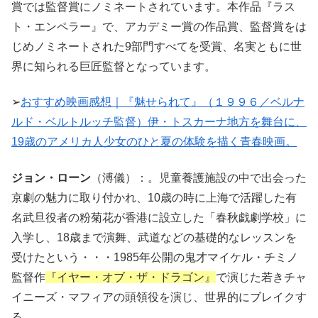
賞では監督賞にノミネートされています。本作品『ラス
ト・エンペラー』で、アカデミー賞の作品賞、監督賞をは
じめノミネートされた9部門すべてを受賞、名実ともに世
界に知られる巨匠監督となっています。
➢
おすすめ映画感想｜『魅せられて』（１９９６／ベルナ
ルド・ベルトルッチ監督）伊・トスカーナ地方を舞台に、
19歳のアメリカ人少女のひと夏の体験を描く青春映画。
ジョン・ローン
（溥儀）：。児童養護施設の中で出会った
京劇の魅力に取り付かれ、10歳の時に上海で活躍した有
名武旦役者の粉菊花が香港に設立した「春秋戯劇学校」に
入学し、18歳まで演舞、武道などの基礎的なレッスンを
受けたという・・・1985年公開の鬼才マイケル・チミノ
監督作
『イヤー・オブ・ザ・ドラゴン』
で演じた若きチャ
イニーズ・マフィアの頭領役を演じ、世界的にブレイクす
る。