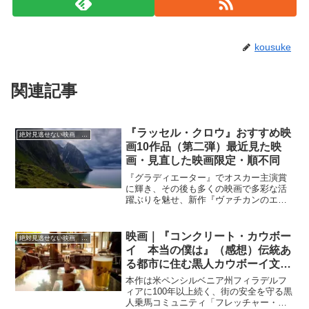
kousuke
関連記事
『ラッセル・クロウ』おすすめ映
絶対見逃せない映画 おすすめ
画10作品（第二弾）最近見た映
画・見直した映画限定・順不同
『グラディエーター』でオスカー主演賞
に輝き、その後も多くの映画で多彩な活
躍ぶりを魅せ、新作『ヴァチカンのエク
ソシスト』にてキャリア史上初となるホ
ラー映画初主演のラッセル・クロウは
益々芸域を広げる事になります。短気で
映画｜『コンクリート・カウボー
絶対見逃せない映画 おすすめ
怒りっぽい、そんな性格がゴシップ記事
イ 本当の僕は』（感想）伝統あ
から伝えられることもありますが、聖職
る都市に住む黒人カウボーイ文化
者の役も大変無難にこなしていました…
を描く！
多彩なキャラクターを演じ、決して彼ら
本作は米ペンシルベニア州フィラデルフ
しさを失わないのもことも大きな魅力で
ィアに100年以上続く、街の安全を守る黒
はないかと思います。最近見た映画限定
人乗馬コミュニティ「フレッチャー・ス