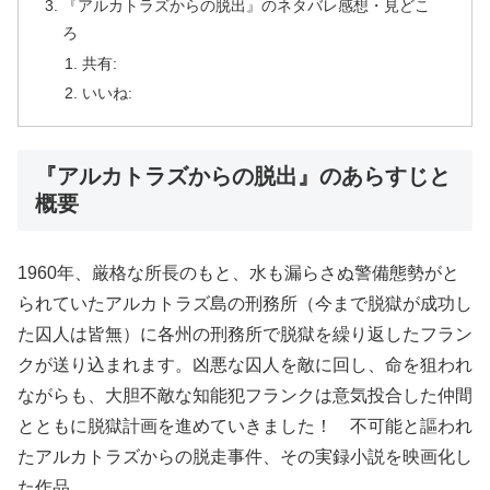
『アルカトラズからの脱出』のネタバレ感想・見どこ
ろ
共有:
いいね:
『アルカトラズからの脱出』のあらすじと
概要
1960年、厳格な所長のもと、水も漏らさぬ警備態勢がと
られていたアルカトラズ島の刑務所（今まで脱獄が成功し
た囚人は皆無）に各州の刑務所で脱獄を繰り返したフラン
クが送り込まれます。凶悪な囚人を敵に回し、命を狙われ
ながらも、大胆不敵な知能犯フランクは意気投合した仲間
とともに脱獄計画を進めていきました！ 不可能と謳われ
たアルカトラズからの脱走事件、その実録小説を映画化し
た作品。