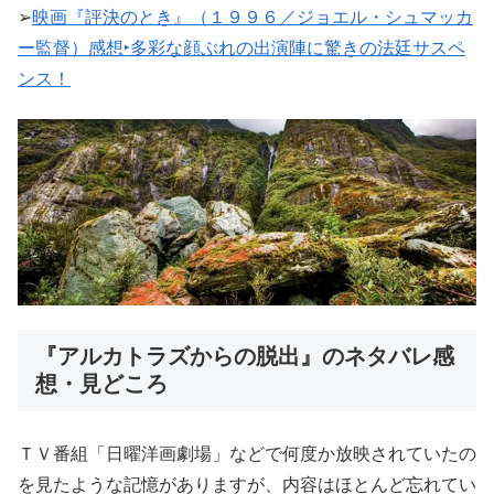
➢
映画『評決のとき』（１９９６／ジョエル・シュマッカ
ー監督）感想‣多彩な顔ぶれの出演陣に驚きの法廷サスペ
ンス！
『アルカトラズからの脱出』のネタバレ感
想・見どころ
ＴＶ番組「日曜洋画劇場」などで何度か放映されていたの
を見たような記憶がありますが、内容はほとんど忘れてい