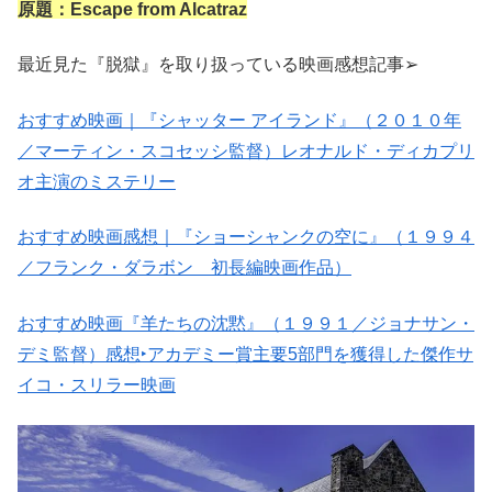
原題：Escape from Alcatraz
最近見た『脱獄』を取り扱っている映画感想記事➢
おすすめ映画｜『シャッター アイランド』（２０１０年
／マーティン・スコセッシ監督）レオナルド・ディカプリ
オ主演のミステリー
おすすめ映画感想｜『ショーシャンクの空に』（１９９４
／フランク・ダラボン 初長編映画作品）
おすすめ映画『羊たちの沈黙』（１９９１／ジョナサン・
デミ監督）感想‣アカデミー賞主要5部門を獲得した傑作サ
イコ・スリラー映画