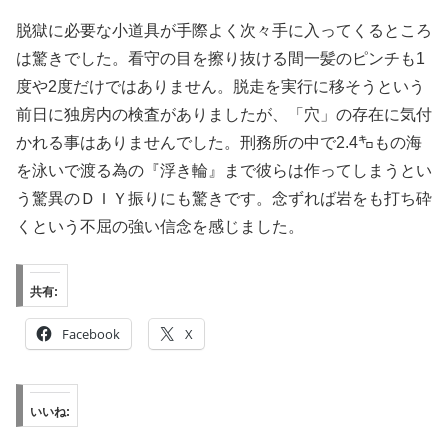
脱獄に必要な小道具が手際よく次々手に入ってくるところ
は驚きでした。看守の目を擦り抜ける間一髪のピンチも1
度や2度だけではありません。脱走を実行に移そうという
前日に独房内の検査がありましたが、「穴」の存在に気付
かれる事はありませんでした。刑務所の中で2.4㌔もの海
を泳いで渡る為の『浮き輪』まで彼らは作ってしまうとい
う驚異のＤＩＹ振りにも驚きです。念ずれば岩をも打ち砕
くという不屈の強い信念を感じました。
共有:
Facebook
X
いいね: