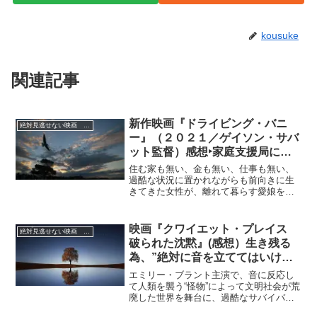
kousuke
関連記事
新作映画『ドライビング・バニ
絶対見逃せない映画 おすすめ
ー』（２０２１／ゲイソン・サバ
ット監督）感想‣家庭支援局に立
てこもり!?一転、まさかの特殊部
住む家も無い、金も無い、仕事も無い、
隊が出動する緊迫した状況に！
過酷な状況に置かれながらも前向きに生
きてきた女性が、離れて暮らす愛娘を取
り戻すため戦う姿をユーモアたっぷりに
描くロードムービー。
映画『クワイエット・プレイス
絶対見逃せない映画 おすすめ
破られた沈黙』(感想）生き残る
為、”絶対に音を立ててはいけな
い”というルールの中で生きる親
エミリー・ブラント主演で、音に反応し
子を描く！
て人類を襲う“怪物”によって文明社会が荒
廃した世界を舞台に、過酷なサバイバル
を繰り広げる一家の姿を描き、全米でス