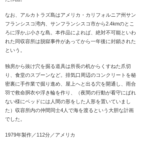
なお、アルカトラズ島はアメリカ・カリフォルニア州サン
フランシスコ湾内、サンフランシスコ市から2.4kmのとこ
ろに浮かぶ小さな島。本作品によれば、絶対不可能といわ
れた同収容所は脱獄事件があってから一年後に封鎖された
という。
独房から抜け穴を掘る道具は所長の机からくすねた爪切
り、食堂のスプーンなど。排気口周辺のコンクリートを秘
密裏に手作業で掘り進め、屋上へと出る穴を開通し、雨合
羽で救命胴衣や浮き輪を作り、（夜間の行動が看守にばれ
ない様にベッドには人間の形をした人形を置いていまし
た）収容所内の仲間同士4人で海を渡るという大胆な計画
でした。
1979年製作／112分／アメリカ