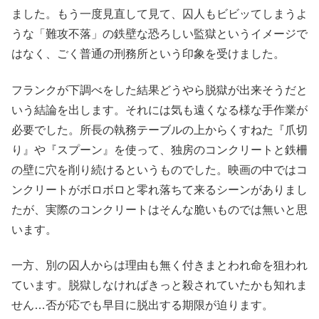
ました。もう一度見直して見て、囚人もビビッてしまうよ
うな「難攻不落」の鉄壁な恐ろしい監獄というイメージで
はなく、ごく普通の刑務所という印象を受けました。
フランクが下調べをした結果どうやら脱獄が出来そうだと
いう結論を出します。それには気も遠くなる様な手作業が
必要でした。所長の執務テーブルの上からくすねた『爪切
り』や『スプーン』を使って、独房のコンクリートと鉄柵
の壁に穴を削り続けるというものでした。映画の中ではコ
ンクリートがボロボロと零れ落ちて来るシーンがありまし
たが、実際のコンクリートはそんな脆いものでは無いと思
います。
一方、別の囚人からは理由も無く付きまとわれ命を狙われ
ています。脱獄しなければきっと殺されていたかも知れま
せん…否が応でも早目に脱出する期限が迫ります。