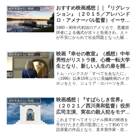
マッシュヒットを記録したサスペンスホ
ラー「クワイエット・プレイス」の続
おすすめ映画感想｜｜『リグレッ
絶対見逃せない映画 おすすめ
編。
ション』（２０１５／アレハンド
ロ・アメナーバル監督）イーサ
ン・ホーク、エマ・ワトソン共演
1980～90年代初頭のアメリカで、悪魔崇
の実話に基づくホラーサスペンス
拝者による儀式が次々と告発され、人々
が不安にかられて社会問題となった騒動
に着想を得て生み出されたサスペンス。
映画『幸せの教室』（感想）中年
絶対見逃せない映画 おすすめ
男性がリストラ後、心機一転大学
生となり、新しい人生の扉を開い
ていくコメディ
トム・ハンクスが「すべてをあなたに」
（1996）以来15年ぶりに長編映画のメガ
ホンをとり、ジュリア・ロバーツを共演
に迎えて描いたハートフルラブコメデ
ィ、本作でハンクスは自分自身のイメー
ジにぴったりの中年男性役を好演してい
映画感想｜『すばらしき世界』
絶対見逃せない映画 おすすめ
ます。
（２０２１／西川美和監督）役所
広司主演、実在の殺人犯をモデル
にしたドラマ
これまですべてオリジナル脚本の映画を
手がけたきた西川監督にとって初めて小
説原案の作品となり、直木賞作家・佐木
隆三が実在の人物をモデルにつづった小