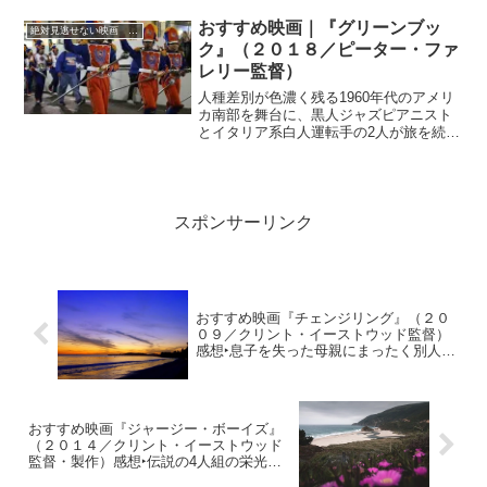
説「身分帳」を原案に、舞台を原作から
約35年後の現代に置き換え、人生の大半
おすすめ映画｜『グリーンブッ
絶対見逃せない映画 おすすめ
を裏社会と刑務所で過ごした男の数奇な
ク』（２０１８／ピーター・ファ
人生を通して、人間の愛おしさや痛々し
レリー監督）
さ、社会の光と影をあぶり出す衝撃の問
題作。
人種差別が色濃く残る1960年代のアメリ
カ南部を舞台に、黒人ジャズピアニスト
とイタリア系白人運転手の2人が旅を続け
るなかで友情を深めていく姿を、実話を
もとに描き、第91回アカデミー作品賞を
受賞したドラマに関する記事
スポンサーリンク
おすすめ映画『チェンジリング』（２０
０９／クリント・イーストウッド監督）
感想‣息子を失った母親にまったく別人の
少年を押し付けるという飛んでも警察！
おすすめ映画『ジャージー・ボーイズ』
（２０１４／クリント・イーストウッド
監督・製作）感想‣伝説の4人組の栄光と
挫折、そして再生を描く感動物語！