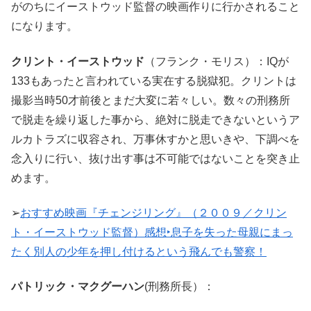
がのちにイーストウッド監督の映画作りに行かされること
になります。
クリント・イーストウッド
（フランク・モリス）：IQが
133もあったと言われている実在する脱獄犯。クリントは
撮影当時50才前後とまだ大変に若々しい。数々の刑務所
で脱走を繰り返した事から、絶対に脱走できないというア
ルカトラズに収容され、万事休すかと思いきや、下調べを
念入りに行い、抜け出す事は不可能ではないことを突き止
めます。
➢
おすすめ映画『チェンジリング』（２００９／クリン
ト・イーストウッド監督）感想‣息子を失った母親にまっ
たく別人の少年を押し付けるという飛んでも警察！
パトリック・マクグーハン
(刑務所長）：