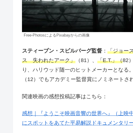
Free-PhotosによるPixabayからの画像
スティーブン・スピルバーグ監督
：
「ジョー
ス 失われたアーク」
（81）、
「E.T.」（
82
り、ハリウッド随一のヒットメーカーとなる
（12）でもアカデミー監督賞にノミネートさ
関連映画の感想投稿記事はこちら：
感想｜『ようこそ映画音響の世界へ』（上映
にスポットをあてた平易解説ドキュメンタリ