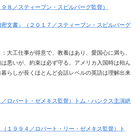
９９８／スティーブン・スピルバーグ監督）
機密文書』（２０１７／スティーブン・スピルバーグ
）：大工仕事が得意で、教養はあり、愛国心に満ち、
領は悪いが、約束は必ず守る。アメリカ入国時は殆ん
港暮らしが長くほとんど会話レベルの英語は理解出来
０／ロバート・ゼメキス監督）トム・ハンクス主演絶
』（１９９４／ロバート・リー・ゼメキス監督）ト