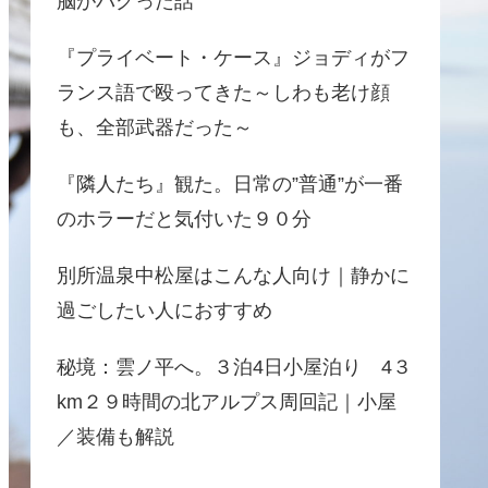
脳がバグった話
『プライベート・ケース』ジョディがフ
ランス語で殴ってきた～しわも老け顔
も、全部武器だった～
『隣人たち』観た。日常の”普通”が一番
のホラーだと気付いた９０分
別所温泉中松屋はこんな人向け｜静かに
過ごしたい人におすすめ
秘境：雲ノ平へ。３泊4日小屋泊り 4３
km２９時間の北アルプス周回記｜小屋
／装備も解説