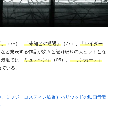
ズ」
（75）、
「未知との遭遇」
（77）、
「レイダー
）など発表する作品が次々と記録破りの大ヒットとな
。最近では「
ミュンヘン」
（05）、
「リンカーン」
れている。
中／ミッジ・コスティン監督）ハリウッドの映画音響
ー