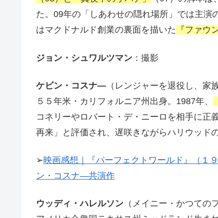
た。09年の「しあわせの隠れ場所」では主演
はマクドナルド創業の裏面を描いた
『ファウ
ジョン・シュワルツマン
：撮影
ケビン・コスナ―
（レンジャーを退役し、家
５５年米・カリフォルニア州出身。1987年、
コネリーやロバート・デ・ニーロを相手に正
再来」と評価され、遅咲きながらハリウッド
➢
映画感想｜『パーフェクトワールド』（１
ン・コスナ―共演作
ウッディ・ハレルソン
（メイニー・かつての