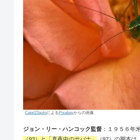
Capri23auto
による
Pixabay
からの画像
ジョン・リー・ハンコック監督
：１９５６年
（93）と「真夜中のサバナ」
（97）の脚本