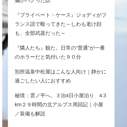
脳がバグった話
『プライベート・ケース』ジョディがフ
ランス語で殴ってきた～しわも老け顔
も、全部武器だった～
『隣人たち』観た。日常の”普通”が一番
のホラーだと気付いた９０分
別所温泉中松屋はこんな人向け｜静かに
過ごしたい人におすすめ
秘境：雲ノ平へ。３泊4日小屋泊り 4３
km２９時間の北アルプス周回記｜小屋
／装備も解説