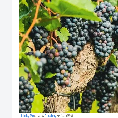
NickyPe
による
Pixabay
からの画像