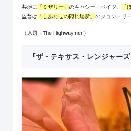
共演に
「ミザリー」
のキャシー・ベイツ、
「
監督は
「しあわせの隠れ場所」
のジョン・リ
（原題：The Highwaymen）
『ザ・テキサス・レンジャーズ