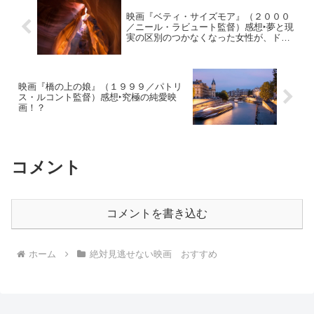
映画『ベティ・サイズモア』（２０００
／ニール・ラビュート監督）感想‣夢と現
実の区別のつかなくなった女性が、ドラ
マの主人公を追いかけ大騒動を巻き起こ
すナンセンス・コメディ
映画『橋の上の娘』（１９９９／パトリ
ス・ルコント監督）感想‣究極の純愛映
画！？
コメント
コメントを書き込む
ホーム
絶対見逃せない映画 おすすめ