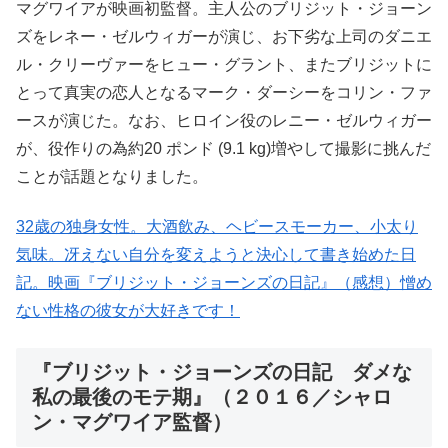
マグワイアが映画初監督。主人公のブリジット・ジョーン
ズをレネー・ゼルウィガーが演じ、お下劣な上司のダニエ
ル・クリーヴァーをヒュー・グラント、またブリジットに
とって真実の恋人となるマーク・ダーシーをコリン・ファ
ースが演じた。なお、ヒロイン役のレニー・ゼルウィガー
が、役作りの為約20 ポンド (9.1 kg)増やして撮影に挑んだ
ことが話題となりました。
32歳の独身女性。大酒飲み、ヘビースモーカー、小太り
気味。冴えない自分を変えようと決心して書き始めた日
記。映画『ブリジット・ジョーンズの日記』（感想）憎め
ない性格の彼女が大好きです！
『ブリジット・ジョーンズの日記 ダメな
私の最後のモテ期』（２０１６／シャロ
ン・マグワイア監督）