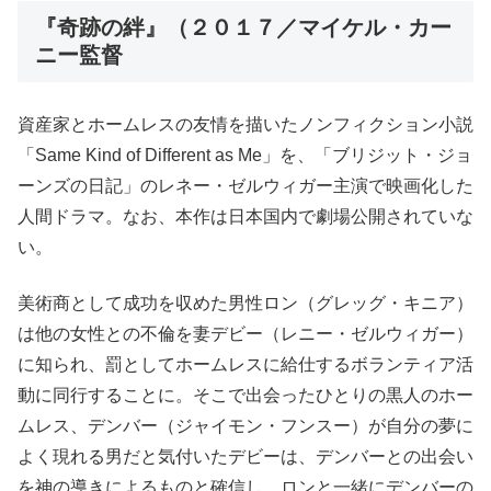
『奇跡の絆』（２０１７／マイケル・カー
ニー監督
資産家とホームレスの友情を描いたノンフィクション小説
「Same Kind of Different as Me」を、「ブリジット・ジョ
ーンズの日記」のレネー・ゼルウィガー主演で映画化した
人間ドラマ。なお、本作は日本国内で劇場公開されていな
い。
美術商として成功を収めた男性ロン（グレッグ・キニア）
は他の女性との不倫を妻デビー（レニー・ゼルウィガー）
に知られ、罰としてホームレスに給仕するボランティア活
動に同行することに。そこで出会ったひとりの黒人のホー
ムレス、デンバー（ジャイモン・フンスー）が自分の夢に
よく現れる男だと気付いたデビーは、デンバーとの出会い
を神の導きによるものと確信し、ロンと一緒にデンバーの