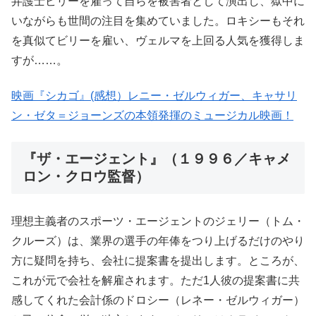
弁護士ビリーを雇って自らを被害者として演出し、獄中に
いながらも世間の注目を集めていました。ロキシーもそれ
を真似てビリーを雇い、ヴェルマを上回る人気を獲得しま
すが……。
映画『シカゴ』(感想）レニー・ゼルウィガー、キャサリ
ン・ゼタ＝ジョーンズの本領発揮のミュージカル映画！
『ザ・エージェント』（１９９６／キャメ
ロン・クロウ監督）
理想主義者のスポーツ・エージェントのジェリー（トム・
クルーズ）は、業界の選手の年俸をつり上げるだけのやり
方に疑問を持ち、会社に提案書を提出します。ところが、
これが元で会社を解雇されます。ただ1人彼の提案書に共
感してくれた会計係のドロシー（レネー・ゼルウィガー）