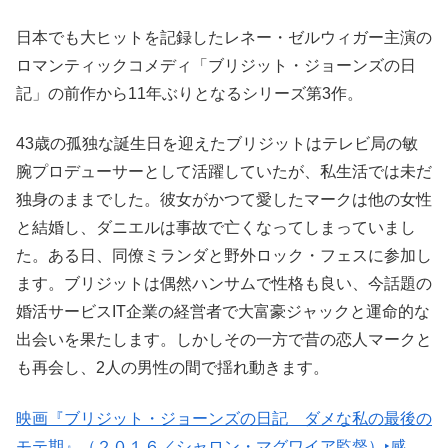
日本でも大ヒットを記録したレネー・ゼルウィガー主演の
ロマンティックコメディ「ブリジット・ジョーンズの日
記」の前作から11年ぶりとなるシリーズ第3作。
43歳の孤独な誕生日を迎えたブリジットはテレビ局の敏
腕プロデューサーとして活躍していたが、私生活では未だ
独身のままでした。彼女がかつて愛したマークは他の女性
と結婚し、ダニエルは事故で亡くなってしまっていまし
た。ある日、同僚ミランダと野外ロック・フェスに参加し
ます。ブリジットは偶然ハンサムで性格も良い、今話題の
婚活サービスIT企業の経営者で大富豪ジャックと運命的な
出会いを果たします。しかしその一方で昔の恋人マークと
も再会し、2人の男性の間で揺れ動きます。
映画『ブリジット・ジョーンズの日記 ダメな私の最後の
モテ期』（２０１６／シャロン・マグワイア監督）‣感