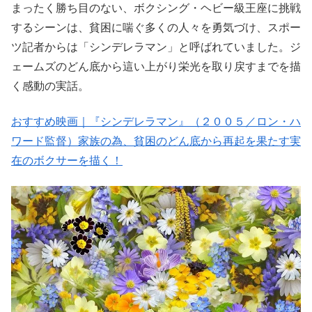
まったく勝ち目のない、ボクシング・ヘビー級王座に挑戦
するシーンは、貧困に喘ぐ多くの人々を勇気づけ、スポー
ツ記者からは「シンデレラマン」と呼ばれていました。ジ
ェームズのどん底から這い上がり栄光を取り戻すまでを描
く感動の実話。
おすすめ映画｜『シンデレラマン』（２００５／ロン・ハ
ワード監督）家族の為、貧困のどん底から再起を果たす実
在のボクサーを描く！