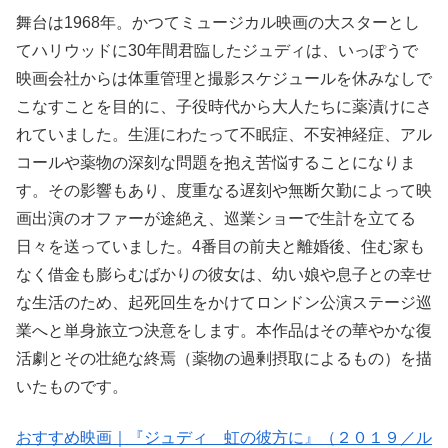
舞台は1968年。かつてミュージカル映画の大スターとし
てハリウッドに30年間君臨したジュディは、いっぽうで
映画会社からは体重管理と撮影スケジュールを休みなしで
こなすことを目的に、子役時代から大人たちに薬漬けにさ
れていました。生涯にわたって不眠症、不安神経症、アル
コールや薬物の深刻な問題を抱え苦悩することになりま
す。その影響もあり、度重なる遅刻や無断欠勤によって映
画出演のオファーが途絶え、巡業ショーで生計を立てる
日々を送っていました。4番目の前夫と離婚後、住む家も
なく借金も膨らむばかりの彼女は、幼い娘や息子との幸せ
な生活のため、起死回生をかけてロンドン公演ステージ巡
業へと単身旅立つ決意をします。本作品はその華やかな復
活劇とその壮絶な終焉（薬物の過剰摂取によるもの）を描
いたものです。
おすすめ映画｜『ジュディ 虹の彼方に』（２０１９／ル