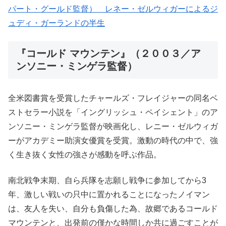
パート・グールド監督） レネー・ゼルウィガーによるジ
ュディ・ガーランドの半生
『コールド マウンテン』（２００３／ア
ンソニー・ミンゲラ監督）
全米図書賞を受賞したチャールズ・フレイジャーの同名ベ
ストセラー小説を「イングリッシュ・ペイシェント」のア
ンソニー・ミンゲラ監督が映画化し、レニー・ゼルウィガ
ーがアカデミー助演女優賞を受賞。激動の時代の中で、強
く生き抜く女性の強さが感動を呼ぶ作品。
南北戦争末期、自ら兵隊を志願し戦争に参加してから3
年、激しい戦いの只中に置かれることになったノイマン
は、友人を失い、自分も負傷した為、故郷であるコールド
マウンテンと、出発前の僅かな時間しか共に過ごすことが