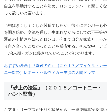
自立を手助けすることを決め、ロンにデンバーと親しくな
って欲しいと言います。
当初はぎくしゃくした関係でしたが、徐々にデンバーも心
を開き始め、交流を通し、生まれながらにしての不平等や
運命の非情さを知ったロンは、今まで自分が家族としっか
り向き合ってこなかったことを反省する。そんな中、デビ
ーが(末期）ガンに侵されていることがわかります。
おすすめ映画｜『奇跡の絆』（２０１７／マイケル・カー
ニー監督）レネー・ゼルウィガー主演の人間ドラマ
『砂上の法廷』（２０１６／コートニー・
ハント監督）
キアヌ・リーブスが不利な状況から、一発逆転真実を追い