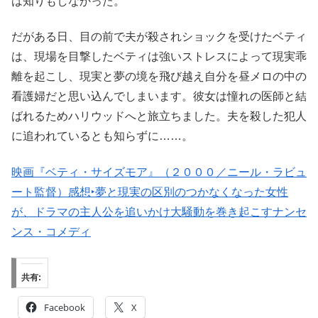
は知りもしなかった。
だがある日、目の前で夫が殺されショックを受けたベティ
は、現場を目撃したベティは強いストレスによって現実乖
離を起こし、現実と夢の境を飛び越え自分を昼メロの中の
看護婦だと思い込んでしまいます。彼女は憧れの医師と結
ばれるためハリウッドへと旅立ちました。夫を殺した犯人
に追われているとも知らずに……。
映画『ベティ・サイズモア』（２０００／ニール・ラビュ
ート監督）感想‣夢と現実の区別のつかなくなった女性
が、ドラマの主人公を追いかけ大騒動を巻き起こすナンセ
ンス・コメディ
共有:
Facebook
X