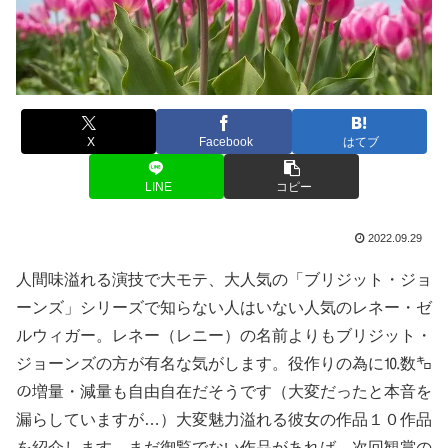
X
Facebook
はてブ
LINE
コピー
2022.09.29
人間味溢れる演技で大モテ、大人気の「ブリジット・ジョ
ーンズ」シリーズで知らない人はいない人気のレネー・ゼ
ルウィガー。レネー（レニー）の名前よりもブリジット・
ジョーンズの方が有名な気がします。役作りの為に⒑数㌔
の増量・減量も自由自在だそうです（大変だったと本音を
漏らしていますが…）大変魅力溢れる彼女の作品１０作品
を紹介します。まだ御覧でない作品があれば、次回観賞の