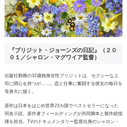
『ブリジット・ジョーンズの日記』（２０
０１／シャロン・マグワイア監督）
出版社勤務の32歳独身女性ブリジットは、セクシーな上
司に関心を持つが……。恋と仕事に奮闘する彼女の毎日を
等身大に描く。
原作は日本をはじめ世界23カ国でベストセラーになった
同名小説。原作者フィールディングが共同脚本と製作総指
揮を担当。TVのドキュメンタリー監督出身のシャロン・