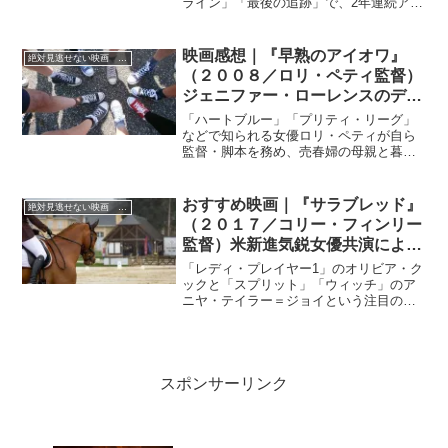
ライン」「最後の追跡」で、2年連続アカ
デミー賞にノミネートされた脚本家テイ
ラー・シェリダンが、前二作に続いて辺
境の地で起こる事件を描いた自らのオリ
映画感想｜『早熟のアイオワ』
絶対見逃せない映画 おすすめ
ジナル脚本をもとに初メガホンをとった
（２００８／ロリ・ペティ監督）
犯罪サスペンス映画。
ジェニファー・ローレンスのデビ
ュー作。クロエ・グレース・モレ
「ハートブルー」「プリティ・リーグ」
ッツが共演
などで知られる女優ロリ・ペティが自ら
監督・脚本を務め、売春婦の母親と暮ら
す少女の日々をつづった自伝的作品。
おすすめ映画｜『サラブレッド』
絶対見逃せない映画 おすすめ
（２０１７／コリー・フィンリー
監督）米新進気鋭女優共演によ
る、少し怖いサスペンスドラマ！
「レディ・プレイヤー1」のオリビア・ク
ックと「スプリット」「ウィッチ」のア
ニヤ・テイラー＝ジョイという注目の若
手女優が共演したスタイリッシュサスペ
ンス映画。しばらく疎遠だったが再会し
た幼なじみの少女アマンダ（オリビア・
クック）とリリー（アニヤ・テイラー＝
ジョイ）、性格は全く異なる二人である
スポンサーリンク
がある行動に走ることになる。