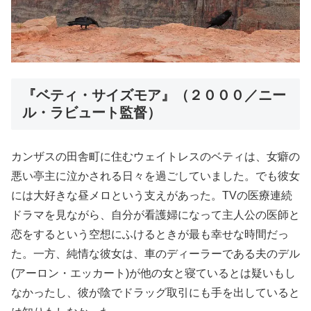
『ベティ・サイズモア』（２０００／ニー
ル・ラビュート監督）
カンザスの田舎町に住むウェイトレスのベティは、女癖の
悪い亭主に泣かされる日々を過ごしていました。でも彼女
には大好きな昼メロという支えがあった。TVの医療連続
ドラマを見ながら、自分が看護婦になって主人公の医師と
恋をするという空想にふけるときが最も幸せな時間だっ
た。一方、純情な彼女は、車のディーラーである夫のデル
(アーロン・エッカート)が他の女と寝ているとは疑いもし
なかったし、彼が陰でドラッグ取引にも手を出していると