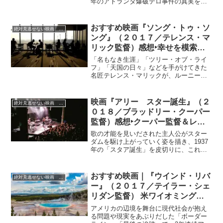
年のアトランタ爆破テロ事件の真実を描
いたサスペンスドラマ。英雄的行動によ
り人々の命を救ったにもかかわらず、容
疑者にされてしまった“世界一不幸な男が
おすすめ映画『ソング・トゥ・ソ
絶対見逃せない映画 おすすめ
名誉挽回を語す実話に基づく映画。
ング』（２０１７／テレンス・マ
リック監督）感想‣幸せを模索す
る男女4人の人生模様を描く
「名もなき生涯」「ツリー・オブ・ライ
フ」「天国の日々」などを手がけてきた
名匠テレンス・マリックが、ルーニー・
マーラ、ライアン・ゴズリング、マイケ
ル・ファスベンダー、ナタリー・ポート
マンという豪華実力派俳優を迎え、4人の
映画『アリー スター誕生』（２
絶対見逃せない映画 おすすめ
男女が幸せを模索する姿をセリフを極力
０１８／ブラッドリー・クーパー
少なくして、流麗な映像美で描いた詩的
監督）感想‣クーパー監督＆レデ
な人間ドラマ。
ィー・ガガ主演で描くスター誕生
歌の才能を見いだされた主人公がスター
物語
ダムを駆け上がっていく姿を描き、1937
年の「スタア誕生」を皮切りに、これま
でも3度映画化されてきた物語を、新たに
ブラッドリー・クーパー監督＆レディ
ー・ガガ主演で描く4度目のリメイク作
おすすめ映画｜『ウインド・リバ
絶対見逃せない映画 おすすめ
品。
ー』（２０１７／テイラー・シェ
リダン監督） 米ワイオミング保
留区を舞台にしたサスペンス映
アメリカの辺境を舞台に現代社会が抱え
画
る問題や現実をあぶりだした「ボーダー