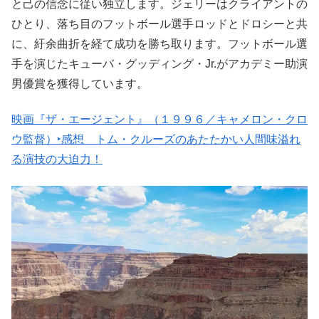
と己の信念に従い独立します。ジェリーはクライアントの
ひとり、落ち目のフットボール選手ロッドとドロシーと共
に、紆余曲折を経て成功を勝ち取ります。フットボール選
手を演じたキューバ・グッディング・Jr.がアカデミー助演
男優賞を獲得しています。
映画『ザ・エージェント』（１９９６／キャメロン・クロ
ウ監督）‣感想 トム・クルーズのあたたかい人間味溢れ
る演技の大迫力！