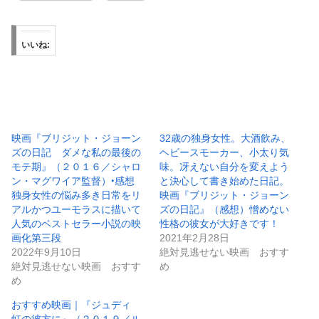
いいね:
映画『ブリジット・ジョーン
32歳の独身女性。大酒飲み、
ズの日記 ダメな私の最後の
ヘビースモーカー、小太り気
モテ期』（２０１６／シャロ
味。冴えない自分を変えよう
ン・マグワイア監督）‣感想
と決心して書き始めた日記。
独身女性の悩み多き日常をリ
映画『ブリジット・ジョーン
アルかつユーモラスに描いて
ズの日記』（感想）憎めない
人気のベストセラー小説の映
性格の彼女が大好きです！
画化第三段
2021年2月28日
2022年9月10日
絶対見逃せない映画 おすす
絶対見逃せない映画 おすす
め
め
おすすめ映画｜『ジュディ
虹の彼方に』（２０１９／ル