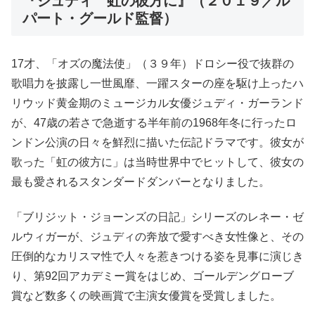
『ジュディ 虹の彼方に』（２０１９／ル
パート・グールド監督）
17才、「オズの魔法使」（３９年）ドロシー役で抜群の
歌唱力を披露し一世風靡、一躍スターの座を駆け上ったハ
リウッド黄金期のミュージカル女優ジュディ・ガーランド
が、47歳の若さで急逝する半年前の1968年冬に行ったロ
ンドン公演の日々を鮮烈に描いた伝記ドラマです。彼女が
歌った「虹の彼方に」は当時世界中でヒットして、彼女の
最も愛されるスタンダードダンバーとなりました。
「ブリジット・ジョーンズの日記」シリーズのレネー・ゼ
ルウィガーが、ジュディの奔放で愛すべき女性像と、その
圧倒的なカリスマ性で人々を惹きつける姿を見事に演じき
り、第92回アカデミー賞をはじめ、ゴールデングローブ
賞など数多くの映画賞で主演女優賞を受賞しました。