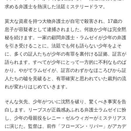
求める弁護士を熱演した法廷ミステリードラマ。
莫大な資産を持つ大物弁護士が自宅で殺害され、17歳の
息子が容疑者として逮捕されました。何故か少年は完全黙
秘を続けます。一家の顧問弁護士・ラムゼイが少年の弁護
を引き受けることに。法廷でも何も語らない少年をよそ
に、多くの証人たちが少年の有罪を裏付ける証拠、証言が
語られます。すべてが少年にとって一方的に不利なものば
かり。やがてラムゼイが、証言のわずかなほころびから証
人たちの嘘を見破ると、有罪確実と思われていた裁判の流
れが変わりはじめていきます。
そんな矢先、少年がついに沈黙を破り、驚くべき事実を告
白します。リーブスが正義感あふれる弁護士ラムゼイに扮
し、少年の母親役をレニー・ゼルウィガーがミステリアス
に演じた。監督は、前作「フローズン・リバー」がアカデ