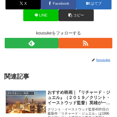
X
Facebook
はてブ
LINE
コピー
kousukeをフォローする
kousuke
関連記事
おすすめ映画｜『リチャード・ジ
絶対見逃せない映画 おすすめ
ュエル』（２０１９／クリント・
イーストウッド監督）英雄が一瞬
にして容疑者に！
クリント・イーストウッド監督40作目の
最新作「リチャード・ジュエル」は1996