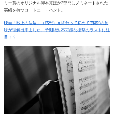
ミー賞のオリジナル脚本賞ほか2部門にノミネートされた
実績を持つコートニー・ハント。
映画『砂上の法廷』（感想）見終わって初めて”邦題”の意
味が理解出来ました。予測絶対不可能な衝撃のラストに注
目！？