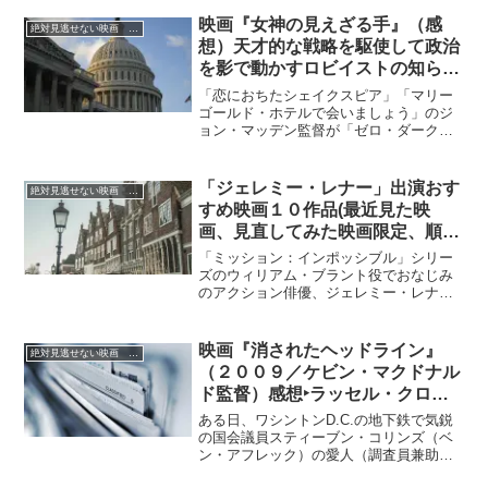
正反対の生活を送る彼らは、ある事情か
ら1週間だけ家を交換して暮らすことにな
映画『女神の見えざる手』（感
絶対見逃せない映画 おすすめ
ります。これまで相手のことは何でも知
想）天才的な戦略を駆使して政治
っていると思っていたデビーとピーター
を影で動かすロビイストの知られ
でしたが、互いの家で生活する中で相手
ざる実態とは
の思わぬ一面を知り、満足していたはず
「恋におちたシェイクスピア」「マリー
の自分の人生、それが実は本心から求め
ゴールド・ホテルで会いましょう」のジ
るものと違うことに気づいていくことに
ョン・マッデン監督が「ゼロ・ダーク・
なります。
サーティ」のジェシカ・チャスティンを
主演に迎え、天才的な戦略を駆使して政
治を影で動かすロビイストの知られざる
「ジェレミー・レナー」出演おす
絶対見逃せない映画 おすすめ
実態に迫った社会派サスペンス。
すめ映画１０作品(最近見た映
画、見直してみた映画限定、順不
同）
「ミッション：インポッシブル」シリー
ズのウィリアム・ブラント役でおなじみ
のアクション俳優、ジェレミー・レナ
ー、戦争映画「ハート・ロッカー」で主
役のウィリアム・ジェームズ軍曹を演じ
ています。この作品は2009年のアカデミ
映画『消されたヘッドライン』
絶対見逃せない映画 おすすめ
ー賞作品賞などを受賞し、彼自身アカデ
（２００９／ケビン・マクドナル
ミー主演男優賞にノミネートされている
ド監督）感想‣ラッセル・クロウ
実力派俳優です。最近観た映画を中心に
ｘベン・アフレック出演のサスペ
１０作品を紹介しますので、是非参考に
ある日、ワシントンD.C.の地下鉄で気鋭
してみてください。
ンス
の国会議員スティーブン・コリンズ（ベ
ン・アフレック）の愛人（調査員兼助
手）ソニアが死亡する事件が発生し、事