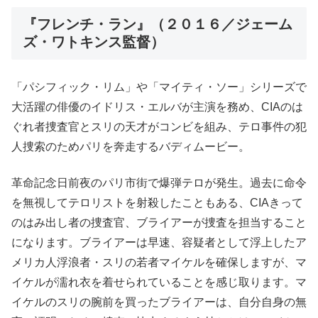
『フレンチ・ラン』（２０１６／ジェーム
ズ・ワトキンス監督）
「パシフィック・リム」や「マイティ・ソー」シリーズで
大活躍の俳優のイドリス・エルバが主演を務め、CIAのは
ぐれ者捜査官とスリの天才がコンビを組み、テロ事件の犯
人捜索のためパリを奔走するバディムービー。
革命記念日前夜のパリ市街で爆弾テロが発生。過去に命令
を無視してテロリストを射殺したこともある、CIAきって
のはみ出し者の捜査官、ブライアーが捜査を担当すること
になります。ブライアーは早速、容疑者として浮上したア
メリカ人浮浪者・スリの若者マイケルを確保しますが、マ
イケルが濡れ衣を着せられていることを感じ取ります。マ
イケルのスリの腕前を買ったブライアーは、自分自身の無