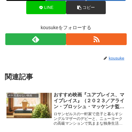
LINE
コピー
kousukeをフォローする
kousuke
関連記事
おすすめ映画『ユアプレイス、マ
絶対見逃せない映画 おすすめ
イプレイス』（２０２３／アライ
ン・ブロッシュ・マッケンナ監
督）感想‣リース・ウィザースプ
ロサンゼルスの一軒家で息子と暮らすシ
ーン（４７）の魅力がいっぱいの
ングルマザーのデビーと、ニューヨーク
の高級マンションで気ままな独身生活を
王道ラブコメ！
楽しむピーターは、20年来の親友同士。