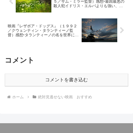
５／サム・ミラー監督）感想‣最凶最悪の
殺人犯イドリス・エルバよりも強い、我
が子を守る肝っ玉母さんの活躍が半端ね
ぇ！
映画『レザボア・ドッグス』（１９９２
／クウェンティン・タランティーノ監
督）感想‣タランティーノの名を世界に知
らしめた注目のデビュー作！
コメント
コメントを書き込む
ホーム
絶対見逃せない映画 おすすめ