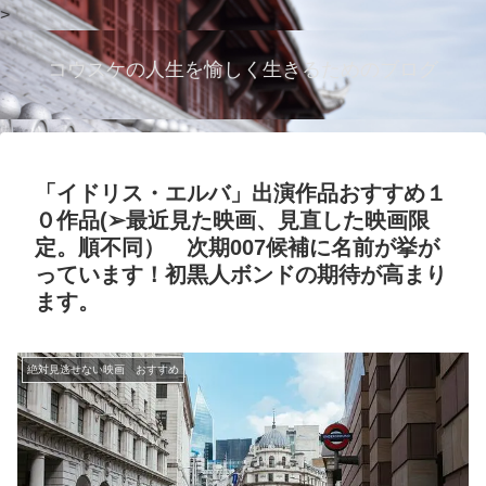
>
コウスケの人生を愉しく生きるためのブログ
「イドリス・エルバ」出演作品おすすめ１
０作品(➢最近見た映画、見直した映画限
定。順不同） 次期007候補に名前が挙が
っています！初黒人ボンドの期待が高まり
ます。
絶対見逃せない映画 おすすめ