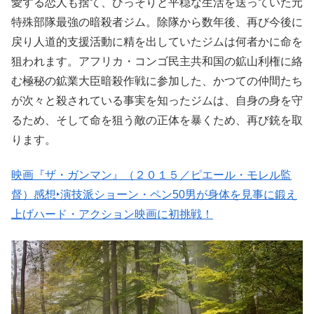
愛する恋人も捨て、ひっそりと平穏な生活を送っていた元
特殊部隊最強の暗殺者ジム。除隊から数年後、再び今後に
戻り人道的支援活動に精を出していたジムは何者かに命を
狙われます。アフリカ・コンゴ民主共和国の鉱山利権に絡
む極秘の鉱業大臣暗殺作戦に参加した、かつての仲間たち
が次々と殺されている事実を知ったジムは、自身の身を守
るため、そして命を狙う敵の正体を暴くため、再び銃を取
ります。
映画『ザ・ガンマン』（２０１５／ピエール・モレル監
督）感想‣演技派ショーン・ペン50男が身体を見事に鍛え
上げハード・アクション映画に初挑戦！