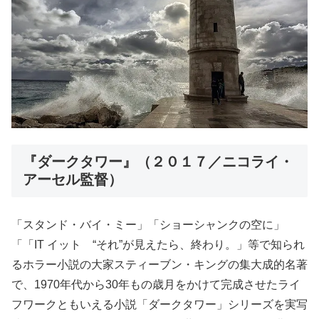
『ダークタワー』（２０１７／ニコライ・
アーセル監督）
「スタンド・バイ・ミー」「ショーシャンクの空に」
「「IT イット “それ”が見えたら、終わり。」等で知られ
るホラー小説の大家スティーブン・キングの集大成的名著
で、1970年代から30年もの歳月をかけて完成させたライ
フワークともいえる小説「ダークタワー」シリーズを実写