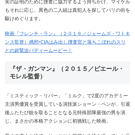
実の証明のために捜査に協力するよう持ちかけ、マイケル
もそれに応じ、異色の二人組は真犯人を探してパリの街を
駆けめぐります。
映画『フレンチ・ラン』（２０１６／ジェームズ・ワトキ
ンス監督）感想‣CIAはみ出し捜査官と落ちこぼれのスリ
との超緊迫バディームービー！
『ザ・ガンマン』（２０１５／ピエール・
モレル監督）
「ミスティック・リバー」「ミルク」で2度のアカデミー
主演男優賞を受賞している演技派ショーン・ペンが、引退
後ふたたび銃を取ることとなる元特殊部隊最強の男を演
じ、まさかの本格アクションに初挑戦した映画。