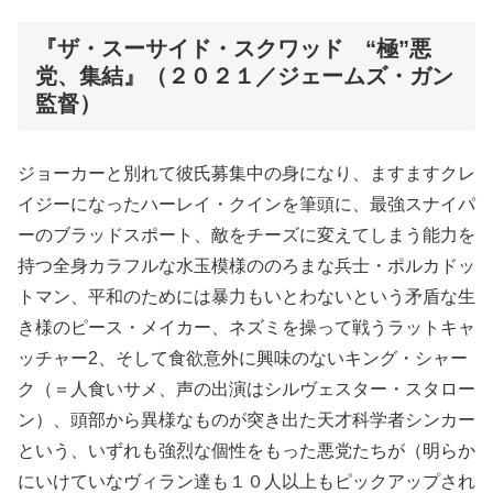
『ザ・スーサイド・スクワッド “極”悪
党、集結』（２０２１／ジェームズ・ガン
監督）
ジョーカーと別れて彼氏募集中の身になり、ますますクレ
イジーになったハーレイ・クインを筆頭に、最強スナイパ
ーのブラッドスポート、敵をチーズに変えてしまう能力を
持つ全身カラフルな水玉模様ののろまな兵士・ポルカドッ
トマン、平和のためには暴力もいとわないという矛盾な生
き様のピース・メイカー、ネズミを操って戦うラットキャ
ッチャー2、そして食欲意外に興味のないキング・シャー
ク（＝人食いサメ、声の出演はシルヴェスター・スタロー
ン）、頭部から異様なものが突き出た天才科学者シンカー
という、いずれも強烈な個性をもった悪党たちが（明らか
にいけていなヴィラン達も１０人以上もピックアップされ