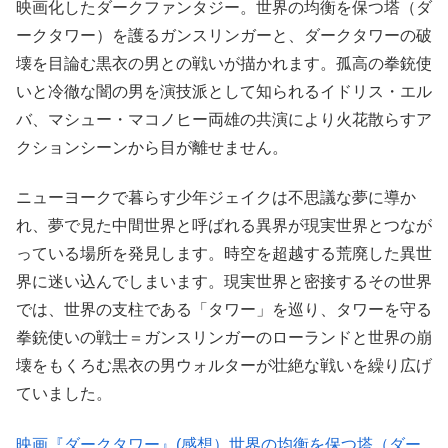
映画化したダークファンタジー。世界の均衡を保つ塔（ダ
ークタワー）を護るガンスリンガーと、ダークタワーの破
壊を目論む黒衣の男との戦いが描かれます。孤高の拳銃使
いと冷徹な闇の男を演技派として知られるイドリス・エル
バ、マシュー・マコノヒー両雄の共演により火花散らすア
クションシーンから目が離せません。
ニューヨークで暮らす少年ジェイクは不思議な夢に導か
れ、夢で見た中間世界と呼ばれる異界が現実世界とつなが
っている場所を発見します。時空を超越する荒廃した異世
界に迷い込んでしまいます。現実世界と密接するその世界
では、世界の支柱である「タワー」を巡り、タワーを守る
拳銃使いの戦士＝ガンスリンガーのローランドと世界の崩
壊をもくろむ黒衣の男ウォルターが壮絶な戦いを繰り広げ
ていました。
映画『ダークタワー』(感想）世界の均衡を保つ塔（ダー