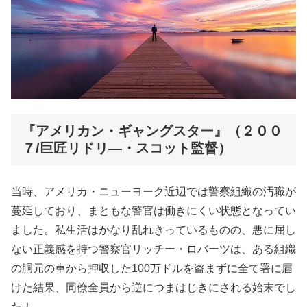
『アメリカン・ギャングスター』（２００
７/巨匠リドリ―・スコット監督）
当時、アメリカ・ニューヨーク近辺では警察組織の汚職が
蔓延しており、まともな警官は働きにくい状態となってい
ました。私生活はかなり乱れきっているものの、悪に屈し
ない正義感を持つ警察官リッチー・ロバーツは、ある組織
の胴元の車から押収した100万ドルを盗まずに全て署に届
けた結果、同僚全員から逆につまはじきにされる始末でし
た！