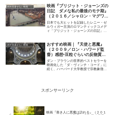
件を追うことになった「ワシントン・グ
ローブ」紙の敏腕記者カル（ラッセル・
映画『ブリジット・ジョーンズの
絶対見逃せない映画 おすすめ
クロウ）は、別の無関係と思われていた
日記 ダメな私の最後のモテ期』
黒人青年射殺事件の被害者にはかっぱら
（２０１６／シャロン・マグワイ
いの前科があること、また遺品の携帯電
ア監督）‣感想 独身女性の悩み
話の通話履歴から、彼がソニアに連絡し
日本でも大ヒットを記録したレニー・ゼ
ていたことを突き止め、2つの事件の関連
多き日常をリアルかつユーモラス
ルウィガー主演のロマンティックコメデ
を調べ始めると、それぞれの事件につな
ィ「ブリジット・ジョーンズの日記」の
に描いて人気のベストセラー小説
がりがあることを発見する。
前作から11年ぶりとなるシリーズ第3作。
の映画化第三段
おすすめ映画｜『天使と悪魔』
絶対見逃せない映画 おすすめ
（２００９／ロン・ハワード監
督）感想‣豆粒ぐらいの反物質で
ヴァチカン市国が吹き飛ぶぐらい
ダン・ブラウンの世界的ベストセラーを
の破壊力の為、異様な緊張感が…
映画化した「ダ・ヴィンチ・コード」に
続く、ハーバード大学教授で宗教象徴学
者ロバート・ラングドン（トム・ハンク
ス）を主人公としたサスペンスミステリ
ー 第2弾。
スポンサーリンク
映画『善き人に悪魔は訪れる』（２０１