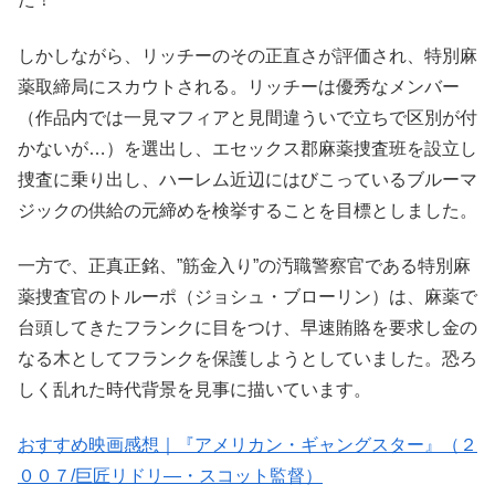
しかしながら、リッチーのその正直さが評価され、特別麻
薬取締局にスカウトされる。リッチーは優秀なメンバー
（作品内では一見マフィアと見間違ういで立ちで区別が付
かないが…）を選出し、エセックス郡麻薬捜査班を設立し
捜査に乗り出し、ハーレム近辺にはびこっているブルーマ
ジックの供給の元締めを検挙することを目標としました。
一方で、正真正銘、”筋金入り”の汚職警察官である特別麻
薬捜査官のトルーポ（ジョシュ・ブローリン）は、麻薬で
台頭してきたフランクに目をつけ、早速賄賂を要求し金の
なる木としてフランクを保護しようとしていました。恐ろ
しく乱れた時代背景を見事に描いています。
おすすめ映画感想｜『アメリカン・ギャングスター』（２
００７/巨匠リドリ―・スコット監督）