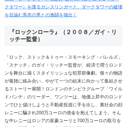
クタワー）を護るガンスリンガーと、ダークタワーの破壊
を目論む黒衣の男との激闘を描出！
『ロックンローラ』（２００８／ガイ・リ
ッチー監督）
「ロック、ストック＆トゥー・スモーキング・バレルズ」
「スナッチ」のガイ・リッチー監督が、経済で潤うロンド
ンを舞台に描くスタイリッシュな犯罪群像劇。個々の物語
が複雑に絡み合い、やがて一つの結末に向かって集結させ
るストーリー展開！ロンドンのチンピラグループ「ワイル
ドバンチ」のリーダー、ワンツーは、地価上昇中のロンド
ンでひと儲けしようと不動産投資に手を出し、裏社会の顔
レニーに騙され200万ユーロの借金を抱えてしまう。そん
な中レニーはロシアの富豪ユーリと700万ユーロの取引を