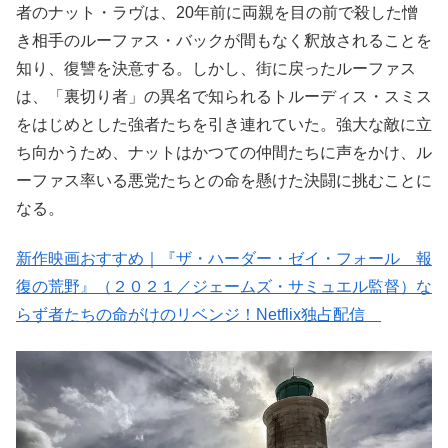
者のナット・ラヴは、20年前に両親を目の前で殺した憎
き相手のルーファス・バックが間もなく釈放されることを
知り、復讐を決意する。しかし、街に戻ったルーファス
は、「裏切り者」の異名で知られるトルーディス・スミス
をはじめとした強者たちを引き連れていた。強大な敵に立
ち向かうため、ナットはかつての仲間たちに声をかけ、ル
ーファス率いる悪党たちとの命を懸けた決闘に挑むことに
なる。
新作映画おすすめ｜『ザ・ハーダー・ゼイ・フォール 報
復の荒野』（２０２１／ジェームズ・サミュエル監督）な
らず者たちの命がけのリベンジ！Netflix独占配信