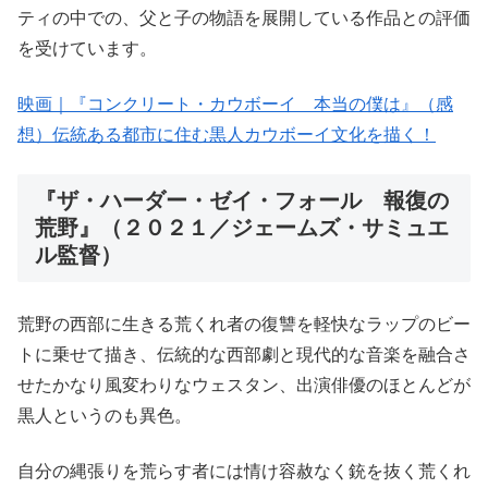
ティの中での、父と子の物語を展開している作品との評価
を受けています。
映画｜『コンクリート・カウボーイ 本当の僕は』（感
想）伝統ある都市に住む黒人カウボーイ文化を描く！
『ザ・ハーダー・ゼイ・フォール 報復の
荒野』（２０２１／ジェームズ・サミュエ
ル監督）
荒野の西部に生きる荒くれ者の復讐を軽快なラップのビー
トに乗せて描き、伝統的な西部劇と現代的な音楽を融合さ
せたかなり風変わりなウェスタン、出演俳優のほとんどが
黒人というのも異色。
自分の縄張りを荒らす者には情け容赦なく銃を抜く荒くれ