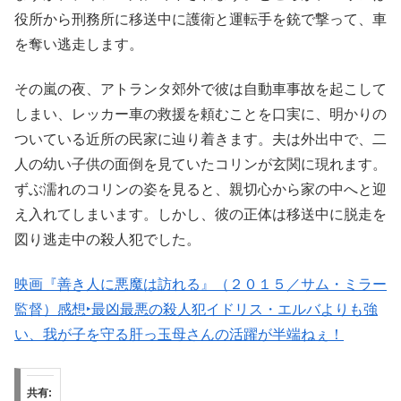
役所から刑務所に移送中に護衛と運転手を銃で撃って、車
を奪い逃走します。
その嵐の夜、アトランタ郊外で彼は自動車事故を起こして
しまい、レッカー車の救援を頼むことを口実に、明かりの
ついている近所の民家に辿り着きます。夫は外出中で、二
人の幼い子供の面倒を見ていたコリンが玄関に現れます。
ずぶ濡れのコリンの姿を見ると、親切心から家の中へと迎
え入れてしまいます。しかし、彼の正体は移送中に脱走を
図り逃走中の殺人犯でした。
映画『善き人に悪魔は訪れる』（２０１５／サム・ミラー
監督）感想‣最凶最悪の殺人犯イドリス・エルバよりも強
い、我が子を守る肝っ玉母さんの活躍が半端ねぇ！
共有: