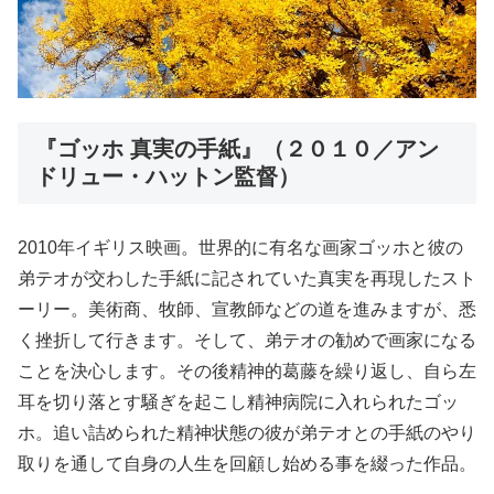
『ゴッホ 真実の手紙』（２０１０／アン
ドリュー・ハットン監督）
2010年イギリス映画。世界的に有名な画家ゴッホと彼の
弟テオが交わした手紙に記されていた真実を再現したスト
ーリー。美術商、牧師、宣教師などの道を進みますが、悉
く挫折して行きます。そして、弟テオの勧めで画家になる
ことを決心します。その後精神的葛藤を繰り返し、自ら左
耳を切り落とす騒ぎを起こし精神病院に入れられたゴッ
ホ。追い詰められた精神状態の彼が弟テオとの手紙のやり
取りを通して自身の人生を回顧し始める事を綴った作品。