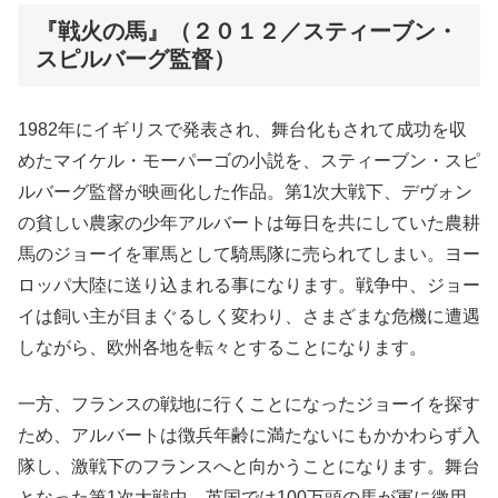
『戦火の馬』（２０１２／スティーブン・
スピルバーグ監督）
1982年にイギリスで発表され、舞台化もされて成功を収
めたマイケル・モーパーゴの小説を、スティーブン・スピ
ルバーグ監督が映画化した作品。第1次大戦下、デヴォン
の貧しい農家の少年アルバートは毎日を共にしていた農耕
馬のジョーイを軍馬として騎馬隊に売られてしまい。ヨー
ロッパ大陸に送り込まれる事になります。戦争中、ジョー
イは飼い主が目まぐるしく変わり、さまざまな危機に遭遇
しながら、欧州各地を転々とすることになります。
一方、フランスの戦地に行くことになったジョーイを探す
ため、アルバートは徴兵年齢に満たないにもかかわらず入
隊し、激戦下のフランスへと向かうことになります。舞台
となった第1次大戦中、英国では100万頭の馬が軍に徴用