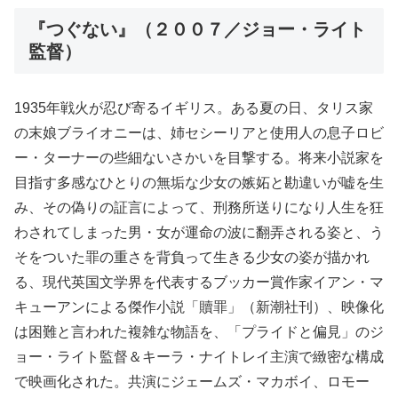
『つぐない』（２００７／ジョー・ライト
監督）
1935年戦火が忍び寄るイギリス。ある夏の日、タリス家
の末娘ブライオニーは、姉セシーリアと使用人の息子ロビ
ー・ターナーの些細ないさかいを目撃する。将来小説家を
目指す多感なひとりの無垢な少女の嫉妬と勘違いが嘘を生
み、その偽りの証言によって、刑務所送りになり人生を狂
わされてしまった男・女が運命の波に翻弄される姿と、う
そをついた罪の重さを背負って生きる少女の姿が描かれ
る、現代英国文学界を代表するブッカー賞作家イアン・マ
キューアンによる傑作小説「贖罪」（新潮社刊）、映像化
は困難と言われた複雑な物語を、「プライドと偏見」のジ
ョー・ライト監督＆キーラ・ナイトレイ主演で緻密な構成
で映画化された。共演にジェームズ・マカボイ、ロモー