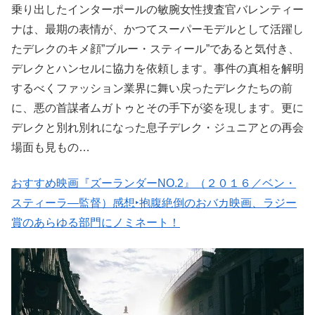
乗り出したインターポールの敏腕女性捜査官バレンティー
ナは、最期の表情が、かつてスーパーモデルとして活躍し
たデレクのキメ顔”ブルー・スティール”であると気付き、
デレクとハンセルに協力を依頼します。事件の真相を解明
するべくファッション業界に舞い戻ったデレクたちの前
に、悪の首謀者ムガトゥとその手下が姿を現します。更に
デレクと別れ別れになった息子デレク・ジュニアとの再会
場面も見もの…
おすすめ映画『ズーランダーNO.2』（２０１６／ベン・
スティーラ―監督）感想‣抱腹絶倒のおバカ映画、ラジー
賞のあらゆる部門にノミネート！