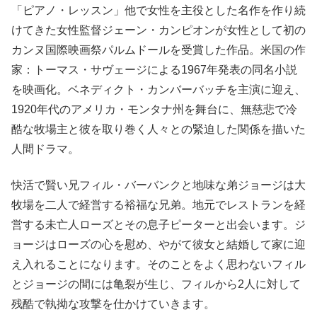
「ピアノ・レッスン」他で女性を主役とした名作を作り続
けてきた女性監督ジェーン・カンピオンが女性として初の
カンヌ国際映画祭パルムドールを受賞した作品。米国の作
家：トーマス・サヴェージによる1967年発表の同名小説
を映画化。ベネディクト・カンバーバッチを主演に迎え、
1920年代のアメリカ・モンタナ州を舞台に、無慈悲で冷
酷な牧場主と彼を取り巻く人々との緊迫した関係を描いた
人間ドラマ。
快活で賢い兄フィル・バーバンクと地味な弟ジョージは大
牧場を二人で経営する裕福な兄弟。地元でレストランを経
営する未亡人ローズとその息子ピーターと出会います。ジ
ョージはローズの心を慰め、やがて彼女と結婚して家に迎
え入れることになります。そのことをよく思わないフィル
とジョージの間には亀裂が生じ、フィルから2人に対して
残酷で執拗な攻撃を仕かけていきます。