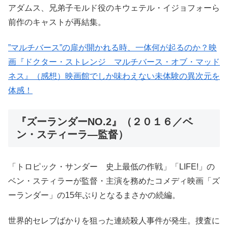
アダムス、兄弟子モルド役のキウェテル・イジョフォーら
前作のキャストが再結集。
”マルチバース”の扉が開かれる時、一体何が起るのか？映
画『ドクター・ストレンジ マルチバース・オブ・マッド
ネス』（感想）映画館でしか味わえない未体験の異次元を
体感！
『ズーランダーNO.2』（２０１６／ベ
ン・スティーラ―監督）
「トロピック・サンダー 史上最低の作戦」「LIFE!」の
ベン・スティラーが監督・主演を務めたコメディ映画「ズ
ーランダー」の15年ぶりとなるまさかの続編。
世界的セレブばかりを狙った連続殺人事件が発生。捜査に