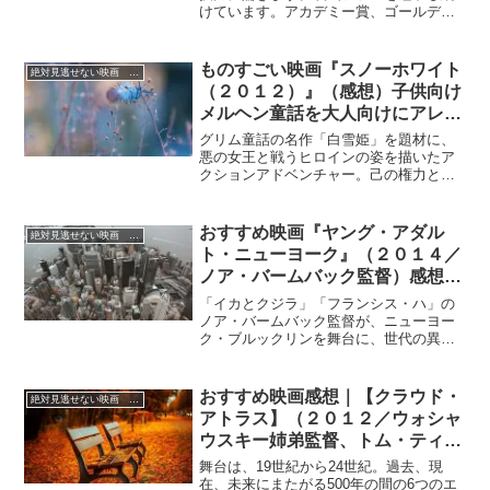
けています。アカデミー賞、ゴールデン
グローブ賞共にノミネートのみでまだ受
賞はしていません。何とか早く受賞する
ことを期待したいものです。また、大変
ものすごい映画『スノーホワイト
絶対見逃せない映画 おすすめ
な子沢山としてしられ、６人の子供に恵
（２０１２）』（感想）子供向け
まれているそうです。しかも長男２６歳
メルヘン童話を大人向けにアレン
を筆頭にいずれも美男・美女揃いです。
ジした壮絶アクションファンタジ
グリム童話の名作「白雪姫」を題材に、
ー”戦う白雪姫”最後の城攻めのシ
悪の女王と戦うヒロインの姿を描いたア
クションアドベンチャー。己の権力と美
ーンは迫力満点
貌を脅かす若き継娘スノーホワイトを抹
殺するため、邪悪な女王は狩人を刺客と
して送り込む。しかし、スノーホワイト
おすすめ映画『ヤング・アダル
絶対見逃せない映画 おすすめ
はその裏をかいて狩人から戦いの術を学
ト・ニューヨーク』（２０１４／
び、悪の女王に対抗する。
ノア・バームバック監督）感想‣
ニューヨークが舞台の60代と40
「イカとクジラ」「フランシス・ハ」の
代と20代、3世代の物語！
ノア・バームバック監督が、ニューヨー
ク・ブルックリンを舞台に、世代の異な
る2組のカップルの交流と友情を描いたハ
ートフルコメディ。
おすすめ映画感想｜【クラウド・
絶対見逃せない映画 おすすめ
アトラス】（２０１２／ウォシャ
ウスキー姉弟監督、トム・ティク
ヴァ監督）SF映画、トム・ハン
舞台は、19世紀から24世紀。過去、現
クスが1人6役を見事に演じ分け
在、未来にまたがる500年の間の6つのエ