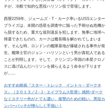
チが、冷酷で知的な悪役ハリソン役で登場します。
西暦2259年、ジェームズ・T・カーク率いるUSSエンター
プライズは、未開の惑星を調査中に陥った予期せぬ危機か
ら脱するため、重大な規則違反を犯します。無事に地球へ
帰還できたものの、カークは艦長職を解かれてしまいま
す。そんな時、ロンドンの艦隊基地が爆破される事件が発
生。艦隊士官のジョン・ハリソンという男が真犯人である
ことが判明します。そして、クリンゴン帝国の本星クロノ
スに逃げ込んだハリソンを捕らえるよう命令が下ります
が……
おすすめ映画『スター・トレック イントゥ・ダークネ
ス』（２０１３／J・J・エイブラムス監督）感想‣ダーク
なミステリー色がとても濃い、復讐のための戦い。悪役カ
ンバーバッチが憎らしく手強い！