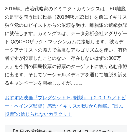
2016年。政治戦略家のドミニク・カミングスは、EU離脱
の是非を問う国民投票（2016年6月23日）を前にイギリス
独立党のロビイストからの依頼を受け、離脱派の選挙参謀
に就任します。カミングスは、データ分析会社アグリゲー
トIQのCEOザック・マッシンガムに接触します。彼らデ
ータアナリストの協力で高度なアルゴリズムを使い、有権
者ですが投票したことのない「存在しないはずの300万
人」を今回の国民投票の得票のターゲットに絞り込む作戦
に出ます。そしてソーシャルメディアを通じて離脱を訴え
るキャンペーンを開始しますが……。
おすすめ映画『ブレグジット EU離脱』（２０１９／トビ
ー・ヘインズ監督）感想‣イギリスがEUから離脱、”国民
投票”の信じられないカラクリ！