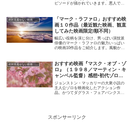
ピソードが描かれていきます。悪人で始
る！
まるが、様々な数奇な時空を超越した経
験を経て、ついには世界を救うまでに魂
が成長していく主人公にトム・ハンクス
「マーク・ラファロ」おすすめ映
絶対見逃せない映画 おすすめ
が扮する。
画１０作品（最近観た映画、観直
してみた映画限定/順不同）
幅広い役柄を演じ分け、男っぽい演技派
俳優のマーク・ラファロの魅力いっぱい
の映画10作品をご紹介します。風貌から
も分かる通り、両親はイタリア系アメリ
カ人だそうです。
おすすめ映画『マスク・オブ・ゾ
絶対見逃せない映画 おすすめ
ロ』（１９９８／マーティン・キ
ャンベル監督）感想‣初代ゾロが2
代目ゾロにバトンを渡す、痛快ア
ジョンストン・マッカリーの大衆小説の
クションムービー
主人公ゾロを映画化したアクション作
品。かつてダグラス・フェアバンクス・
シニアやアラン・ドロンが演じた伝説の
ヒーローを本作ではアントニオ・バンデ
ラスが演じます。
スポンサーリンク