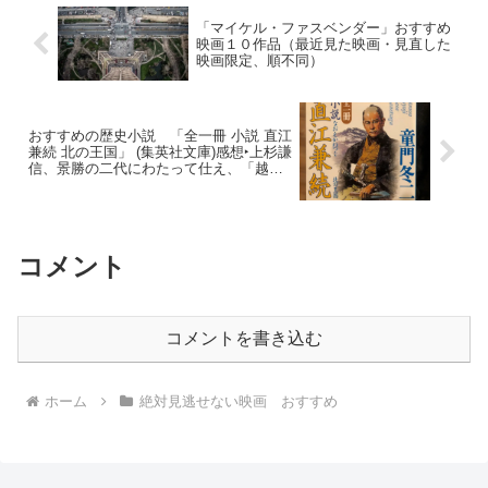
「マイケル・ファスベンダー」おすすめ
映画１０作品（最近見た映画・見直した
映画限定、順不同）
おすすめの歴史小説 「全一冊 小説 直江
兼続 北の王国」 (集英社文庫)感想‣上杉謙
信、景勝の二代にわたって仕え、「越後
に兼続あり」と秀吉をもうならせた智
将・直江兼続
コメント
コメントを書き込む
ホーム
絶対見逃せない映画 おすすめ