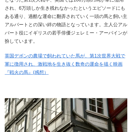
され、6万頭しか生き残れなかったというエピソードにも
ある通り、過酷な運命に翻弄されていく一頭の馬と飼い主
アルバートとの深い絆の物語となっています。主人公アル
バート役にイギリスの若手俳優ジェレミー・アーバインが
扮しています。
英国デボンの農場で飼われていた馬が、第1次世界大戦で
軍に徴用され、激戦地を生き抜く数奇の運命を描く映画
『戦火の馬』(感想）