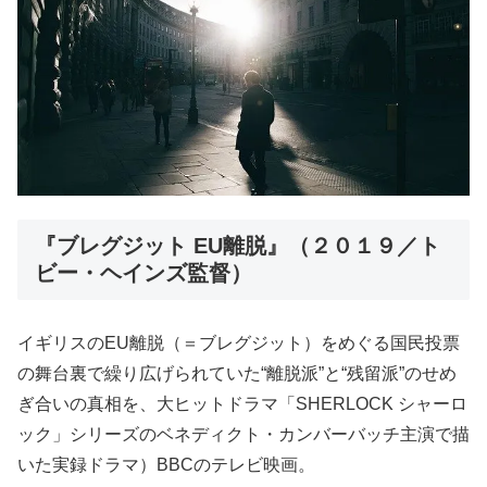
『ブレグジット EU離脱』（２０１９／ト
ビー・ヘインズ監督）
イギリスのEU離脱（＝ブレグジット）をめぐる国民投票
の舞台裏で繰り広げられていた“離脱派”と“残留派”のせめ
ぎ合いの真相を、大ヒットドラマ「SHERLOCK シャーロ
ック」シリーズのベネディクト・カンバーバッチ主演で描
いた実録ドラマ）BBCのテレビ映画。