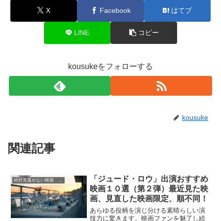
X
Facebook
はてブ
LINE
コピー
kousukeをフォローする
kousuke
関連記事
「ジュード・ロウ」出演おすすめ
絶対見逃せない映画 おすすめ
映画１０選（第２弾）最近見た映
画、見直した映画限定、順不同！
あらゆる役柄を演じ分ける素晴らしい演
技力に驚きます。映画ファンを魅了し続