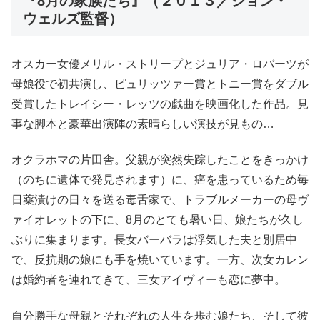
『8月の家族たち』（２０１３／ジョン・
ウェルズ監督）
オスカー女優メリル・ストリープとジュリア・ロバーツが
母娘役で初共演し、ピュリッツァー賞とトニー賞をダブル
受賞したトレイシー・レッツの戯曲を映画化した作品。見
事な脚本と豪華出演陣の素晴らしい演技が見もの…
オクラホマの片田舎。父親が突然失踪したことをきっかけ
（のちに遺体で発見されます）に、癌を患っているため毎
日薬漬けの日々を送る毒舌家で、トラブルメーカーの母ヴ
ァイオレットの下に、8月のとても暑い日、娘たちが久し
ぶりに集まります。長女バーバラは浮気した夫と別居中
で、反抗期の娘にも手を焼いています。一方、次女カレン
は婚約者を連れてきて、三女アイヴィーも恋に夢中。
自分勝手な母親とそれぞれの人生を歩む娘たち、そして彼