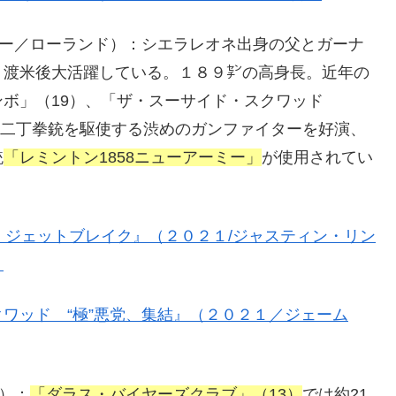
ガー／ローランド）：シエラレオネ出身の父とガーナ
。渡米後大活躍している。１８９㌢の高身長。近年の
ンボ」（19）、「ザ・スーサイド・スクワッド
では二丁拳銃を駆使する渋めのガンファイターを好演、
銃
「レミントン1858ニューアーミー」
が使用されてい
 ジェットブレイク』（２０２１/ジャスティン・リン
！
ワッド “極”悪党、集結』（２０２１／ジェーム
ー）：
「ダラス・バイヤーズクラブ」（13）
では約21