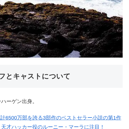
フとキャストについて
ンハーゲン出身。
計6500万部を誇る3部作のベストセラー小説の第1作
）天才ハッカー役のルーニー・マーラに注目！