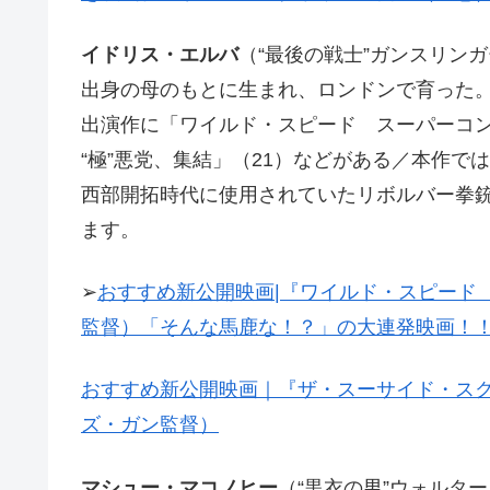
イドリス・エルバ
（“最後の戦士”ガンスリン
出身の母のもとに生まれ、ロンドンで育った
出演作に「ワイルド・スピード スーパーコ
“極”悪党、集結」（21）などがある／本作
西部開拓時代に使用されていたリボルバー拳
ます。
➢
おすすめ新公開映画|『ワイルド・スピード
監督）「そんな馬鹿な！？」の大連発映画！
おすすめ新公開映画｜『ザ・スーサイド・スク
ズ・ガン監督）
マシュー・マコノヒー
（“黒衣の男”ウォルタ