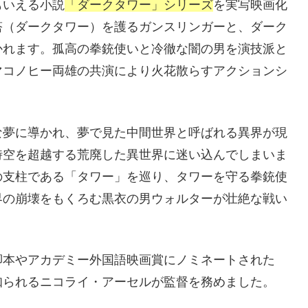
もいえる小説
「ダークタワー」シリーズ
を実写映画化
塔（ダークタワー）を護るガンスリンガーと、ダーク
かれます。孤高の拳銃使いと冷徹な闇の男を演技派と
マコノヒー両雄の共演により火花散らすアクションシ
な夢に導かれ、夢で見た中間世界と呼ばれる異界が現
時空を超越する荒廃した異世界に迷い込んでしまいま
の支柱である「タワー」を巡り、タワーを守る拳銃使
界の崩壊をもくろむ黒衣の男ウォルターが壮絶な戦い
脚本やアカデミー外国語映画賞にノミネートされた
知られるニコライ・アーセルが監督を務めました。