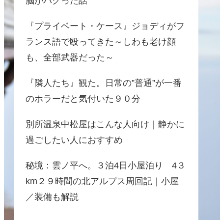
脳がバグった話
『プライベート・ケース』ジョディがフ
ランス語で殴ってきた～しわも老け顔
も、全部武器だった～
『隣人たち』観た。日常の”普通”が一番
のホラーだと気付いた９０分
別所温泉中松屋はこんな人向け｜静かに
過ごしたい人におすすめ
秘境：雲ノ平へ。３泊4日小屋泊り 4３
km２９時間の北アルプス周回記｜小屋
／装備も解説